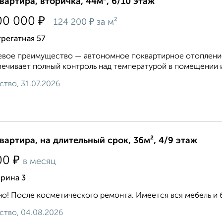
квартира, вторичка, 44м², 6/10 этаж
₽
00 000
₽
124 200
за м²
грегатная 57
вое преимущество — автономное поквартирное отопление 
ечивает полный контроль над температурой в помещении и
ство, 31.07.2026
квартира, на длительный срок, 36м², 4/9 этаж
₽
00
в месяц
урина 3
о! После косметического ремонта. Имеется вся мебель и быто
ство, 04.08.2026