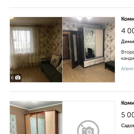
Комн
4 0
Дими
Втора
канди
Агент
6
Комн
5 0
Садов