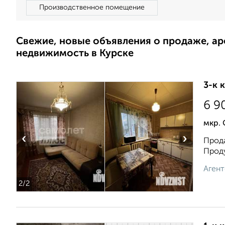
Производственное помещение
Свежие, новые объявления о продаже, а
недвижимость в Курске
3-к 
6 9
мкр. 
‹
›
Прода
Проду
Агент
2
/2