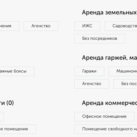
Аренда земельных 
чения
Агенство
ИЖС
Садоводст
Без посредников
Аренда гаржей, м
ражные боксы
Гаражи
Машиноме
Агенство
Без по
и (0)
Аренда коммерчес
Офисное помещение
ое помещение
Помещение свободного н