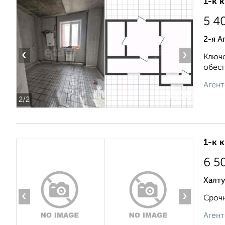
1-к 
5 4
2-я А
‹
›
Ключе
обесп
Агент
2
/2
1-к 
6 5
Халт
‹
›
Срочн
Агент