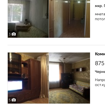
мкр. 
мната
потол
3
Комн
875
Черн
Напро
ост.к
5