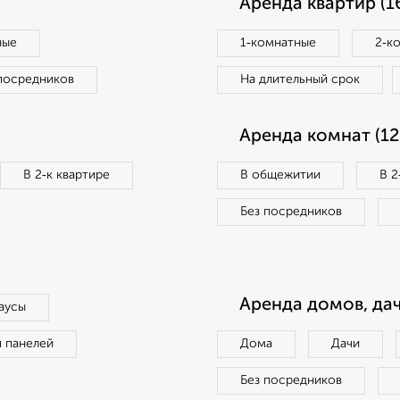
Аренда квартир (1
ные
1‑комнатные
2‑к
посредников
На длительный срок
Аренда комнат (12
В 2‑к квартире
В общежитии
В 2
Без посредников
Аренда домов, дач
аусы
п панелей
Дома
Дачи
Без посредников