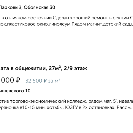
Парковый, Обоянская 30
 в отличном состоянии.Сделан хороший ремонт в секции.С
ок,пластиковое окно,линолеум.Рядом магнит,детский сад,
ата в общежитии, 27м², 2/9 этаж
₽
 000
₽
32 500
за м²
ышевского 10
тив торгово-экономическмй колледж, рядом маг. 5", идеа
уряночка в10-15 мин. хотьбы, ЮЗГУ в 2х остановках. Рассм. в