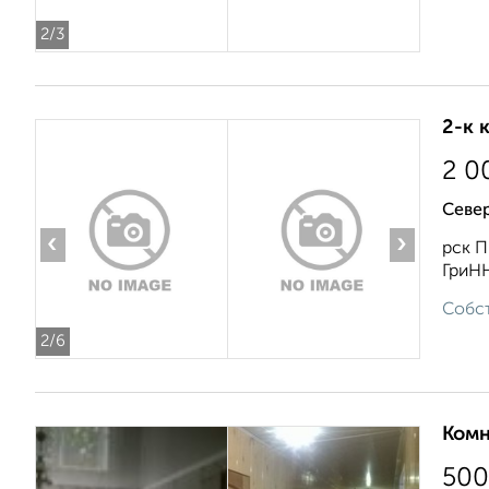
2
/3
2-к 
2 0
Севе
‹
›
рск П
ГриНН
Собст
2
/6
Комн
500