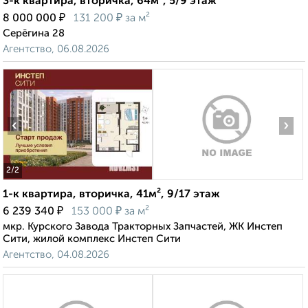
3-к квартира, вторичка, 64м², 5/9 этаж
₽
₽
8 000 000
131 200
за м²
Серёгина 28
Агентство, 06.08.2026
‹
›
2
/2
1-к квартира, вторичка, 41м², 9/17 этаж
₽
₽
6 239 340
153 000
за м²
мкр. Курского Завода Тракторных Запчастей, ЖК Инстеп
Сити, жилой комплекс Инстеп Сити
Агентство, 04.08.2026