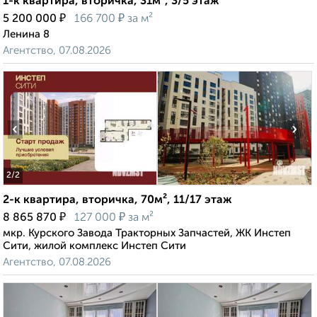
1-к квартира, вторичка, 31м², 3/5 этаж
₽
₽
5 200 000
166 700
за м²
Ленина 8
Агентство, 07.08.2026
‹
›
2
/2
2-к квартира, вторичка, 70м², 11/17 этаж
₽
₽
8 865 870
127 000
за м²
мкр. Курского Завода Тракторных Запчастей, ЖК Инстеп
Сити, жилой комплекс Инстеп Сити
Агентство, 07.08.2026