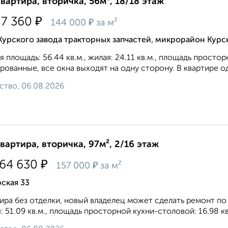
квартира, вторичка, 56м², 18/18 этаж
₽
27 360
₽
144 000
за м²
Курского завода тракторных запчастей, микрорайон Курс
 площадь: 56.44 кв.м., жилая: 24.11 кв.м., площадь просто
рованные, все окна выходят на одну сторону. В квартире од
ство, 06.08.2026
квартира, вторичка, 97м², 2/16 этаж
₽
164 630
₽
157 000
за м²
ская 33
ира без отделки, новый владелец может сделать ремонт по 
: 51.09 кв.м., площадь просторной кухни-столовой: 16.98 кв.м