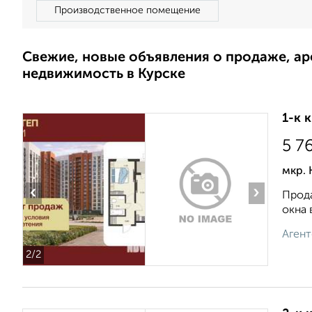
Производственное помещение
Свежие, новые объявления о продаже, а
недвижимость в Курске
1-к 
5 7
мкр. 
‹
›
Прода
окна 
Агент
2
/2