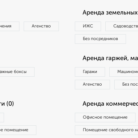
Аренда земельных 
чения
Агенство
ИЖС
Садоводст
Без посредников
Аренда гаржей, м
ражные боксы
Гаражи
Машиноме
Агенство
Без по
и (0)
Аренда коммерчес
Офисное помещение
ое помещение
Помещение свободного н