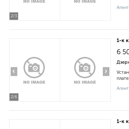
Агент
2
/3
1-к 
6 5
Дзер
‹
›
Устан
плате
Агент
2
/6
1-к 