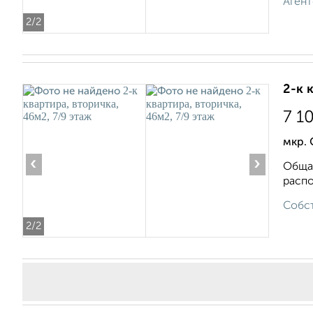
Агент
2
/2
2-к 
7 1
мкр. 
‹
›
Общая
распо
Собст
2
/2