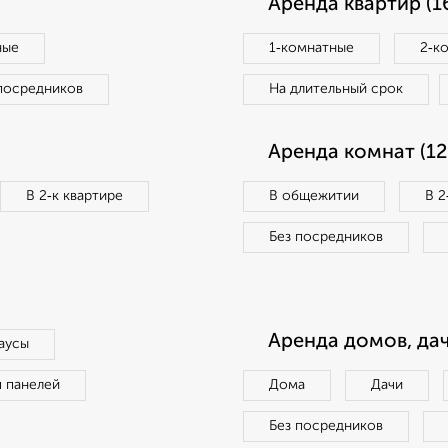
Аренда квартир (1
ные
1‑комнатные
2‑к
посредников
На длительный срок
Аренда комнат (12
В 2‑к квартире
В общежитии
В 2
Без посредников
Аренда домов, дач
аусы
п панелей
Дома
Дачи
Без посредников