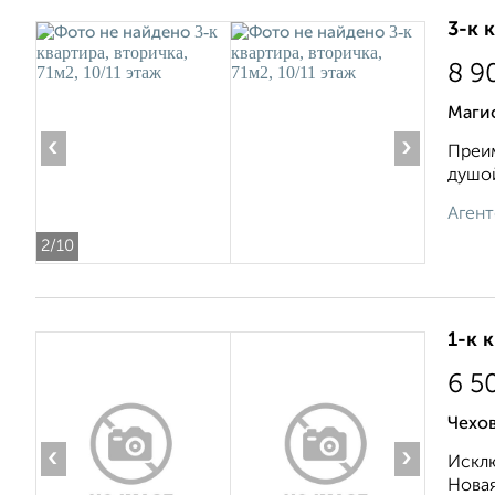
3-к 
8 9
Маги
‹
›
Преим
душой
Агент
2
/10
1-к 
6 5
Чехов
‹
›
Исклю
Новая