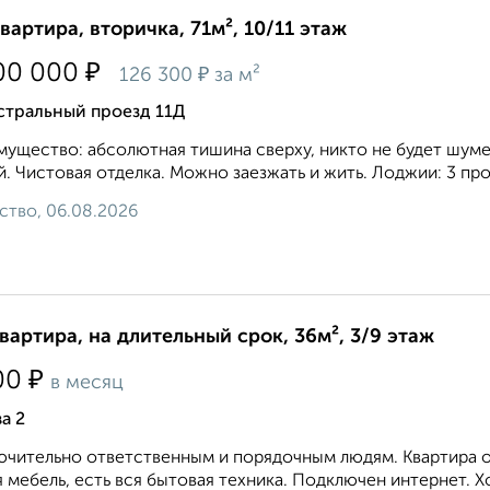
квартира, вторичка, 71м², 10/11 этаж
₽
00 000
₽
126 300
за м²
стральный проезд 11Д
ущество: абсолютная тишина сверху, никто не будет шуме
. Чистовая отделка. Можно заезжать и жить. Лоджии: 3 пр
ство, 06.08.2026
квартира, на длительный срок, 36м², 3/9 этаж
₽
00
в месяц
а 2
чительно ответственным и порядочным людям. Квартира оч
 мебель, есть вся бытовая техника. Подключен интернет. Хо