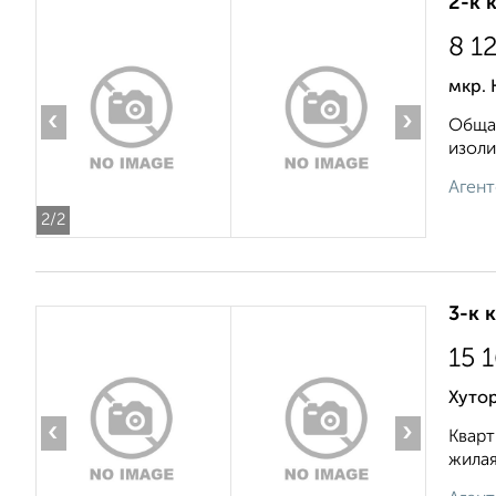
2-к 
8 1
мкр. 
‹
›
Общая
изоли
Агент
2
/2
3-к 
15 
Хутор
‹
›
Кварт
жилая