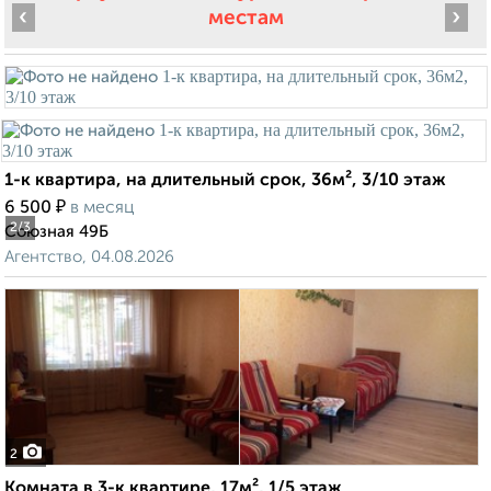
‹
›
местам
1-к квартира, на длительный срок, 36м², 3/10 этаж
₽
6 500
в месяц
2
/3
Союзная 49Б
Агентство, 04.08.2026
2
Комната в 3-к квартире, 17м², 1/5 этаж