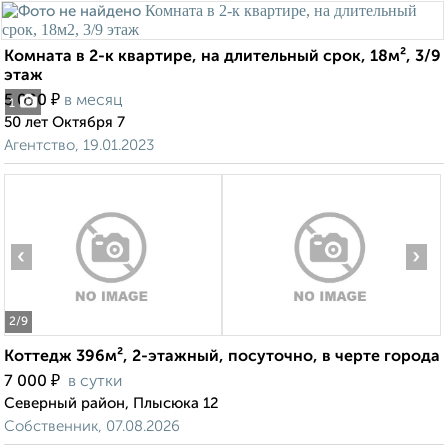
Комната в 2-к квартире, на длительный срок, 18м², 3/9
этаж
₽
5 000
в месяц
1
50 лет Октября 7
Агентство, 19.01.2023
‹
›
2
/9
Коттедж 396м², 2-этажный, посуточно, в черте города
₽
7 000
в сутки
Северный район, Плысюка 12
Собственник, 07.08.2026