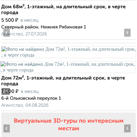
Дом 68м², 1-этажный, на длительный срок, в черте
города
₽
5 500
в месяц
Северный район, Нижняя Рябиновая 1
‹
›
Агентство, 27.07.2026
Дом 72м², 1-этажный, на длительный срок, в черте
города
₽
7 000
в месяц
2
/5
6-й Ольховский переулок 1
Агентство, 04.08.2026
Виртуальные 3D-туры по интересным
‹
›
местам