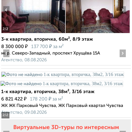
‹
›
2
/2
3-к квартира, вторичка, 60м², 8/9 этаж
₽
₽
8 300 000
137 700
за м²
‹
›
мкр. Северо-Западный, проспект Хрущёва 15А
Агентство, 08.08.2026
1-к квартира, вторичка, 38м², 3/16 этаж
₽
₽
6 821 422
178 200
за м²
ЖК ЖК Парковый Чувства, ЖК Парковый квартал Чувства
Агентство, 09.08.2026
2
/2
Виртуальные 3D-туры по интересным