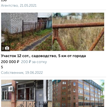
150
Агентство, 21.05.2021
2
Участок 12 сот., садоводство, 5 км от города
₽
₽
200 000
200
за сотку
5
Собственник, 19.06.2022