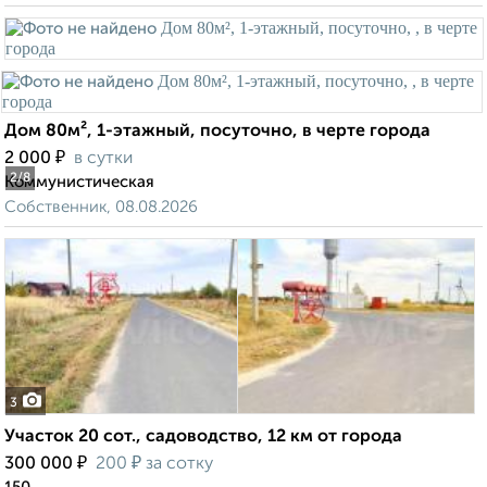
Дом 80м², 1-этажный, посуточно, в черте города
₽
2 000
в сутки
2
/8
Коммунистическая
Собственник, 08.08.2026
3
Участок 20 сот., садоводство, 12 км от города
₽
₽
300 000
200
за сотку