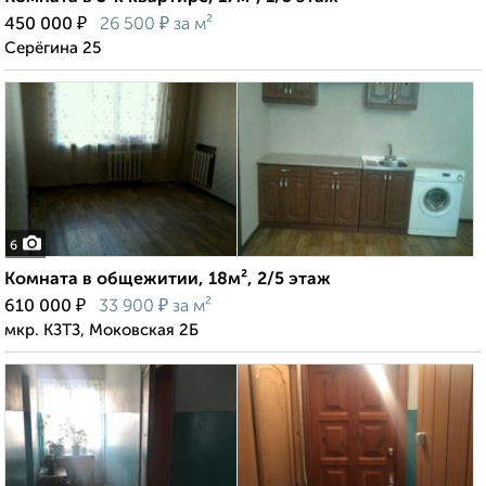
₽
₽
450 000
26 500
за м²
Серёгина 25
6
Комната в общежитии, 18м², 2/5 этаж
₽
₽
610 000
33 900
за м²
мкр. КЗТЗ, Моковская 2Б