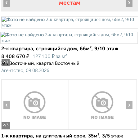
‹
›
местам
2-к квартира, строящийся дом, 66м², 9/10 этаж
₽
₽
8 408 670
127 100
за м²
2
/1
ЖК Восточный, квартал Восточный
Агентство, 09.08.2026
‹
›
2
/3
1-к квартира, на длительный срок, 35м², 3/5 этаж