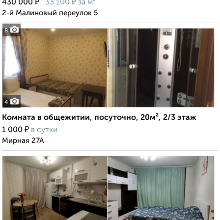
₽
₽
430 000
33 100
за м²
2-й Малиновый переулок 5
8
4
Комната в общежитии, посуточно, 20м², 2/3 этаж
₽
1 000
в сутки
Мирная 27А