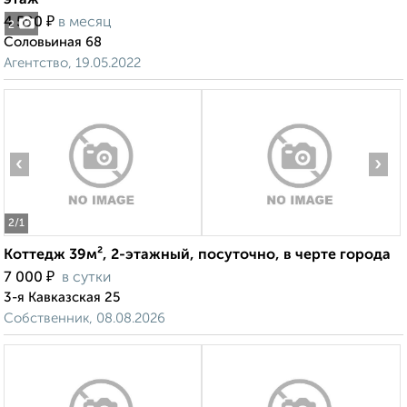
этаж
₽
4 500
в месяц
2
Соловьиная 68
Агентство, 19.05.2022
‹
›
2
/1
Коттедж 39м², 2-этажный, посуточно, в черте города
₽
7 000
в сутки
3-я Кавказская 25
Собственник, 08.08.2026