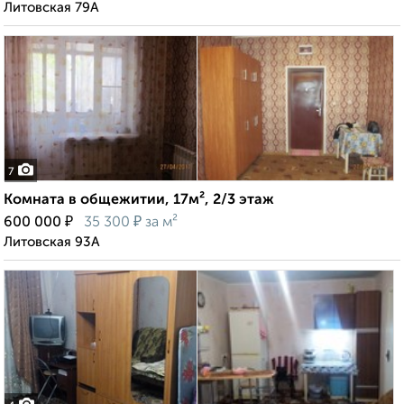
Литовская 79А
7
Комната в общежитии, 17м², 2/3 этаж
₽
₽
600 000
35 300
за м²
Литовская 93А