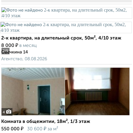
2-к квартира, на длительный срок, 50м², 4/10 этаж
₽
8 000
в месяц
2
/5
Овечкина 14
Агентство, 08.08.2026
4
Комната в общежитии, 18м², 1/3 этаж
₽
₽
550 000
30 600
за м²