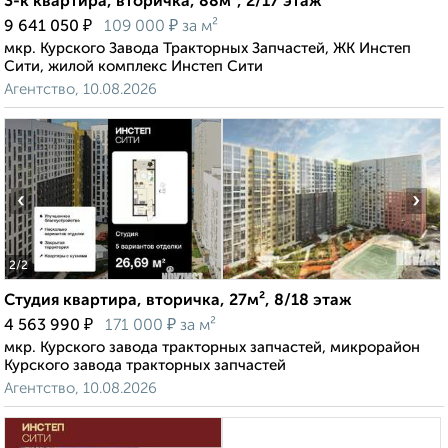
3-к квартира, вторичка, 88м², 2/17 этаж
₽
₽
9 641 050
109 000
за м²
мкр. Курского Завода Тракторных Запчастей, ЖК Инстеп
Сити, жилой комплекс Инстеп Сити
Агентство, 10.08.2026
‹
›
2
/2
Студия квартира, вторичка, 27м², 8/18 этаж
₽
₽
4 563 990
171 000
за м²
мкр. Курского завода тракторных запчастей, микрорайон
Курского завода тракторных запчастей
Агентство, 10.08.2026