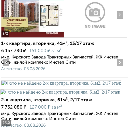
‹
›
2
/2
1-к квартира, вторичка, 41м², 13/17 этаж
₽
₽
6 157 780
151 000
за м²
мкр. Курского Завода Тракторных Запчастей, ЖК Инстеп
‹
›
Сити, жилой комплекс Инстеп Сити
Агентство, 05.08.2026
2-к квартира, вторичка, 61м², 2/17 этаж
₽
₽
7 752 080
127 000
за м²
мкр. Курского Завода Тракторных Запчастей, ЖК Инстеп
Сити, жилой комплекс Инстеп Сити
2
/10
Агентство, 08.08.2026