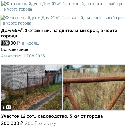
Дом 65м², 1-этажный, на длительный срок, в черте
города
₽
10 000
в месяц
2
/6
Большевиков
Агентство, 07.08.2026
2
Участок 12 сот., садоводство, 5 км от города
₽
₽
200 000
200
за сотку