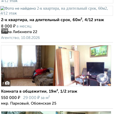
2-к квартира, на длительный срок, 60м², 4/12 этаж
₽
8 000
в месяц
2
/4
Карла Либкнехта 22
Агентство, 10.08.2026
7
Комната в общежитии, 19м², 1/2 этаж
₽
₽
550 000
29 000
за м²
мкр. Парковый, Обоянская 25