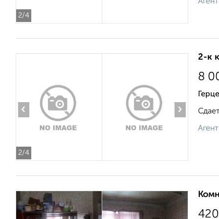
Агент
2
/4
2-к 
8 0
Герце
‹
›
Сдает
Агент
2
/4
Комн
420