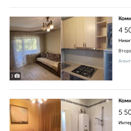
Комн
4 5
Никит
Втора
Агент
3
Комн
5 5
Инте