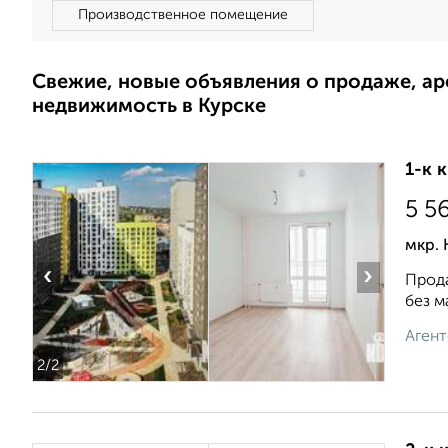
Производственное помещение
Свежие, новые объявления о продаже, а
недвижимость в Курске
1-к 
5 5
мкр. 
‹
›
Прода
без м
Агент
2
/2