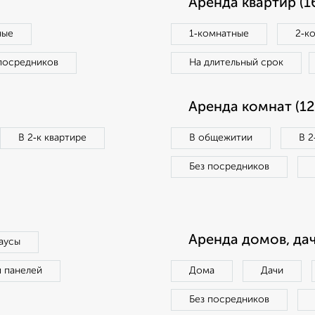
Аренда квартир (1
ные
1‑комнатные
2‑к
посредников
На длительный срок
Аренда комнат (12
В 2‑к квартире
В общежитии
В 2
Без посредников
Аренда домов, дач
аусы
п панелей
Дома
Дачи
Без посредников