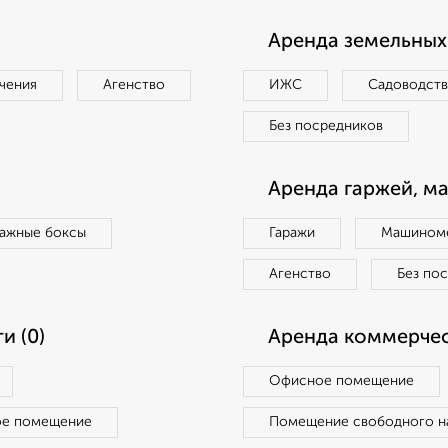
Аренда земельных 
чения
Агенство
ИЖС
Садоводст
Без посредников
Аренда гаржей, м
ражные боксы
Гаражи
Машиноме
Агенство
Без по
и (0)
Аренда коммерчес
Офисное помещение
ое помещение
Помещение свободного н