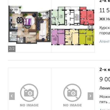
2-к 
11 
ЖК Но
‹
›
Курск
город
Агент
2
/2
2-к 
9 0
Лени
‹
›
Можно
пять ..