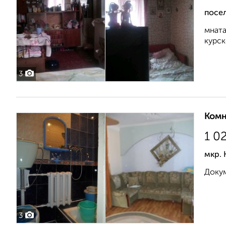
посел
мната
курск
3
Комн
1 0
мкр. 
Доку
3