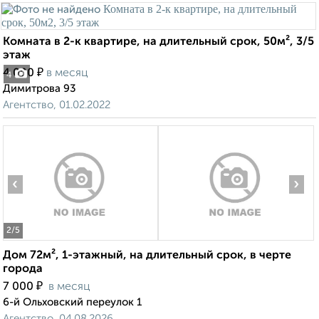
Комната в 2-к квартире, на длительный срок, 50м², 3/5
этаж
₽
4 000
в месяц
4
Димитрова 93
Агентство, 01.02.2022
‹
›
2
/5
Дом 72м², 1-этажный, на длительный срок, в черте
города
₽
7 000
в месяц
6-й Ольховский переулок 1
Агентство, 04.08.2026