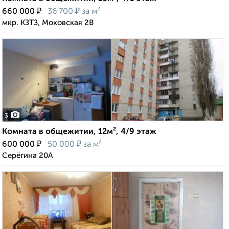
₽
₽
660 000
36 700
за м²
мкр. КЗТЗ, Моковская 2В
3
Комната в общежитии, 12м², 4/9 этаж
₽
₽
600 000
50 000
за м²
Серёгина 20А