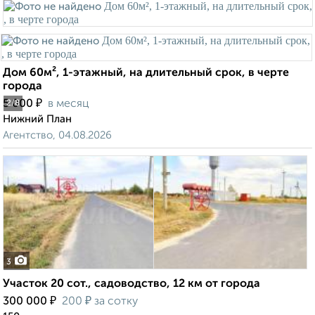
Дом 60м², 1-этажный, на длительный срок, в черте
города
₽
5 000
в месяц
2
/8
Нижний План
Агентство, 04.08.2026
3
Участок 20 сот., садоводство, 12 км от города
₽
₽
300 000
200
за сотку