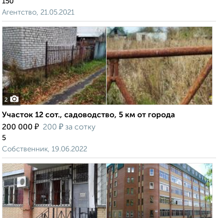
150
Агентство, 21.05.2021
2
Участок 12 сот., садоводство, 5 км от города
₽
₽
200 000
200
за сотку
5
Собственник, 19.06.2022