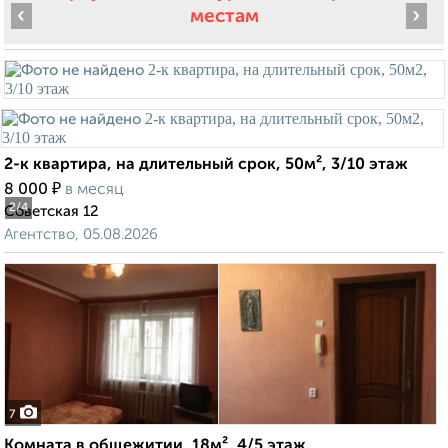
‹
›
местам
2-к квартира, на длительный срок, 50м², 3/10 этаж
₽
8 000
в месяц
2
/4
Советская 12
Агентство, 05.08.2026
7
Комната в общежитии, 18м², 4/5 этаж