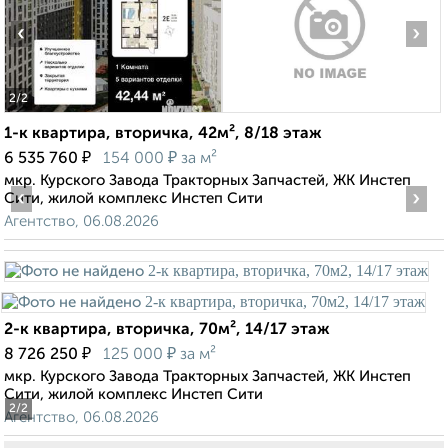
‹
›
2
/2
1-к квартира, вторичка, 42м², 8/18 этаж
₽
₽
6 535 760
154 000
за м²
мкр. Курского Завода Тракторных Запчастей, ЖК Инстеп
‹
›
Сити, жилой комплекс Инстеп Сити
Агентство, 06.08.2026
2-к квартира, вторичка, 70м², 14/17 этаж
₽
₽
8 726 250
125 000
за м²
мкр. Курского Завода Тракторных Запчастей, ЖК Инстеп
Сити, жилой комплекс Инстеп Сити
2
/2
Агентство, 06.08.2026