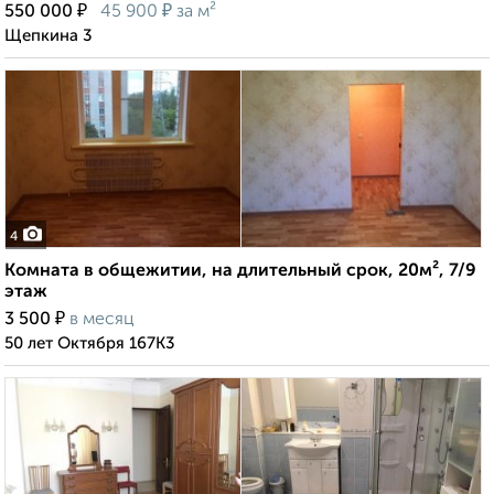
₽
₽
550 000
45 900
за м²
Щепкина 3
4
Комната в общежитии, на длительный срок, 20м², 7/9
этаж
₽
3 500
в месяц
50 лет Октября 167К3