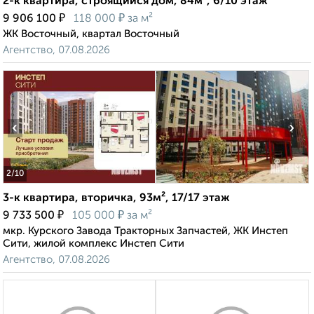
2-к квартира, строящийся дом, 84м², 6/10 этаж
₽
₽
9 906 100
118 000
за м²
ЖК Восточный, квартал Восточный
Агентство, 07.08.2026
‹
›
2
/10
3-к квартира, вторичка, 93м², 17/17 этаж
₽
₽
9 733 500
105 000
за м²
мкр. Курского Завода Тракторных Запчастей, ЖК Инстеп
Сити, жилой комплекс Инстеп Сити
Агентство, 07.08.2026