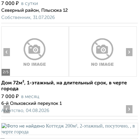
₽
7 000
в сутки
Северный район, Плысюка 12
Собственник, 31.07.2026
‹
›
2
/5
Дом 72м², 1-этажный, на длительный срок, в черте
города
₽
7 000
в месяц
6-й Ольховский переулок 1
‹
›
Агентство, 04.08.2026