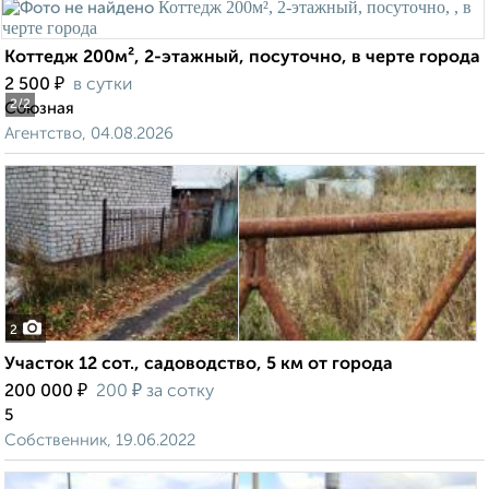
Коттедж 200м², 2-этажный, посуточно, в черте города
₽
2 500
в сутки
2
/2
Союзная
Агентство, 04.08.2026
2
Участок 12 сот., садоводство, 5 км от города
₽
₽
200 000
200
за сотку
5
Собственник, 19.06.2022