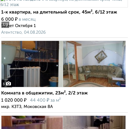
1-к квартира, на длительный срок, 45м², 6/12 этаж
₽
6 000
в месяц
2
/3
50 лет Октября 1
Агентство, 04.08.2026
3
Комната в общежитии, 23м², 2/2 этаж
₽
₽
1 020 000
44 400
за м²
мкр. КЗТЗ, Моковская 8А