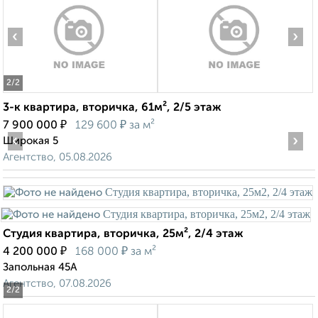
‹
›
2
/2
3-к квартира, вторичка, 61м², 2/5 этаж
₽
₽
7 900 000
129 600
за м²
‹
›
Широкая 5
Агентство, 05.08.2026
Студия квартира, вторичка, 25м², 2/4 этаж
₽
₽
4 200 000
168 000
за м²
Запольная 45А
Агентство, 07.08.2026
2
/2