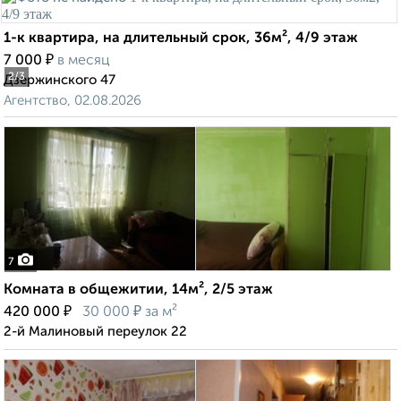
1-к квартира, на длительный срок, 36м², 4/9 этаж
₽
7 000
в месяц
2
/3
Дзержинского 47
Агентство, 02.08.2026
7
Комната в общежитии, 14м², 2/5 этаж
₽
₽
420 000
30 000
за м²
2-й Малиновый переулок 22