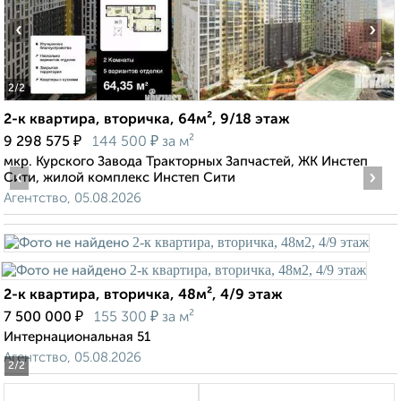
‹
›
2
/2
2-к квартира, вторичка, 64м², 9/18 этаж
₽
₽
9 298 575
144 500
за м²
мкр. Курского Завода Тракторных Запчастей, ЖК Инстеп
‹
›
Сити, жилой комплекс Инстеп Сити
Агентство, 05.08.2026
2-к квартира, вторичка, 48м², 4/9 этаж
₽
₽
7 500 000
155 300
за м²
Интернациональная 51
Агентство, 05.08.2026
2
/2