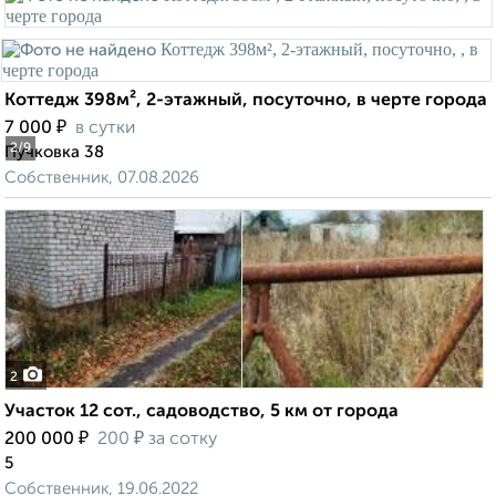
Коттедж 398м², 2-этажный, посуточно, в черте города
₽
7 000
в сутки
2
/9
Пучковка 38
Собственник, 07.08.2026
2
Участок 12 сот., садоводство, 5 км от города
₽
₽
200 000
200
за сотку
5
Собственник, 19.06.2022