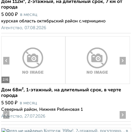
Дом 112м², 2-этажный, на длительный срок, 7 км от
города
₽
5 000
в месяц
курская область октябрьский район с.черницино
Агентство, 07.08.2026
‹
›
2
/6
Дом 68м², 1-этажный, на длительный срок, в черте
города
₽
5 500
в месяц
Северный район, Нижняя Рябиновая 1
‹
›
Агентство, 27.07.2026