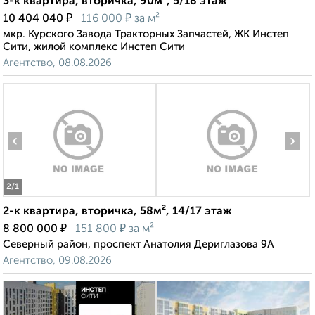
3-к квартира, вторичка, 90м², 5/18 этаж
₽
₽
10 404 040
116 000
за м²
мкр. Курского Завода Тракторных Запчастей, ЖК Инстеп
Сити, жилой комплекс Инстеп Сити
Агентство, 08.08.2026
‹
›
2
/1
2-к квартира, вторичка, 58м², 14/17 этаж
₽
₽
8 800 000
151 800
за м²
Северный район, проспект Анатолия Дериглазова 9А
Агентство, 09.08.2026