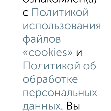
с
Политикой
использования
файлов
«cookies»
и
Политикой об
Рядом, с меньшей ценой
обработке
Недалеко от квартал Восточный с ценой ниже
персональных
данных
. Вы
‹
›