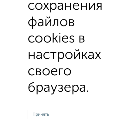
сохранения
с раздельным санузлом
С панорамными окнами
С шумоизоляцией
В экологически чистом районе
файлов
Большие квартиры
cookies в
↑ НАВЕРХ К МЕНЮ
настройках
Однокомнатные
Двухкомнатные
Трехкомнатные
4‑комнатные
своего
Квартиры студии
От застройщика
Без посредников
Вторичное жилье
В новостройке
В строящемся доме
В новом доме
браузера.
Контакты
Политика конфиденциальности
Пользовательское соглашение
Курск, улица Гайдара 11
© 2015–2026
Сайт-доска объявлений недвижимости
О проекте
Реклама на портале
Новости
Статьи
Блог
Риэлторы
Агентства
Принять
Застройщики
Ипотечный калькулятор
Консультации по недвижимости
Разместить объявление
Скачать приложение
Соцсети (vk.com | t.me | dzen.ru)