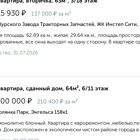
квартира, вторичка, 63м², 3/18 этаж
₽
15 930
₽
137 000
за м²
Курского Завода Тракторных Запчастей, ЖК Инстеп Сити
 площадь: 62.89 кв.м., жилая: 29.64 кв.м., площадь просто
рованные, все окна выходят на одну сторону. В квартире од
ство, 31.07.2026
квартира, сданный дом, 64м², 6/11 этаж
₽
400 000
₽
210 400
за м²
лянка Парк, Энгельса 158к1
онолитно блочный. Квартира с евроремонтом ,мебелью,тех
. Дом расположен в экологически чистом районе города в 