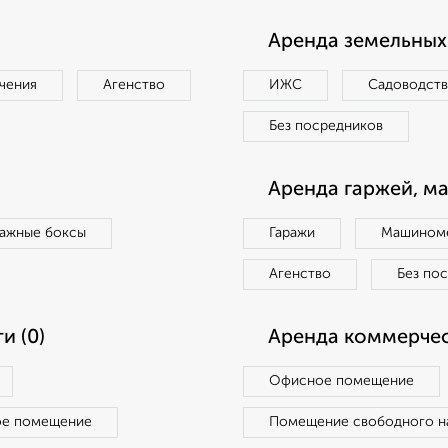
Аренда земельных 
чения
Агенство
ИЖС
Садоводст
Без посредников
Аренда гаржей, м
ражные боксы
Гаражи
Машиноме
Агенство
Без по
и (0)
Аренда коммерчес
Офисное помещение
ое помещение
Помещение свободного н