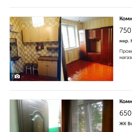
Комн
750
мкр. 
Прове
магаз
7
Комн
650
ЖК В