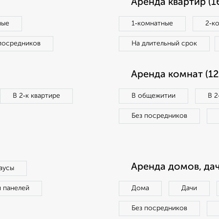
Аренда квартир (1
ные
1‑комнатные
2‑к
посредников
На длительный срок
Аренда комнат (12
В 2‑к квартире
В общежитии
В 2
Без посредников
Аренда домов, дач
аусы
п панелей
Дома
Дачи
Без посредников