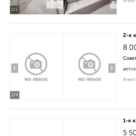
Агент
2
/2
2-к 
8 0
Совет
‹
›
ается
Агент
2
/4
1-к 
5 5