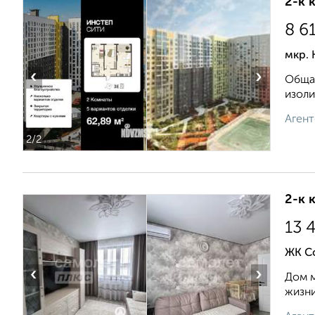
2-к 
8 6
мкр. 
‹
›
Общая
изоли
Агент
2
/2
2-к 
13 
ЖК Со
‹
›
Дом м
жизни