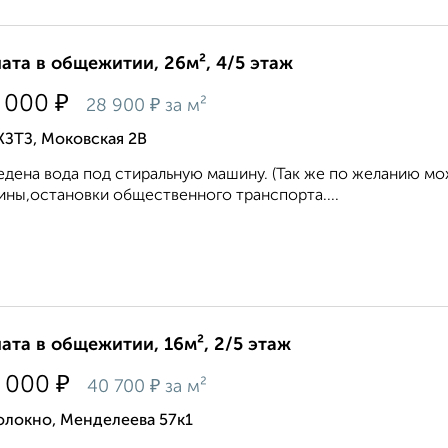
ата в общежитии, 26м², 4/5 этаж
₽
 000
₽
28 900
за м²
КЗТЗ, Моковская 2В
дена вода под стиральную машину. (Так же по желанию мо
ины,остановки общественного транспорта....
ата в общежитии, 16м², 2/5 этаж
₽
 000
₽
40 700
за м²
олокно, Менделеева 57к1