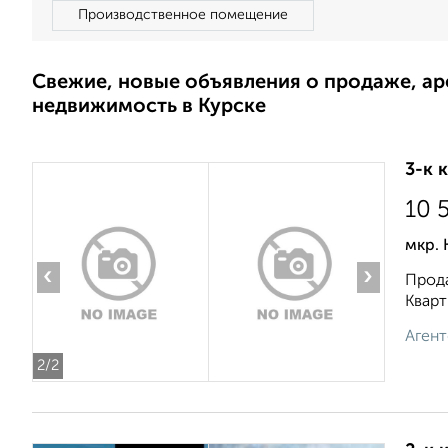
Производственное помещение
Свежие, новые объявления о продаже, а
недвижимость в Курске
3-к 
10 
мкр. 
‹
›
Прода
Кварт
Агент
2
/2