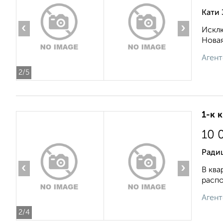
Кати 
‹
›
Исклю
Новая
Агент
2
/5
1-к 
10 
Ради
‹
›
В ква
распо
Агент
2
/4