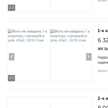
Агент
2
/2
1-к 
6 3
ЖК В
‹
›
Надеж
надеж
Агент
2
/1
2-к 