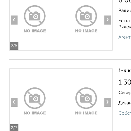
8 0
Ради
‹
›
Есть 
Рядом
Агент
2
/5
1-к 
1 3
Севе
‹
›
Диван
Собст
2
/3