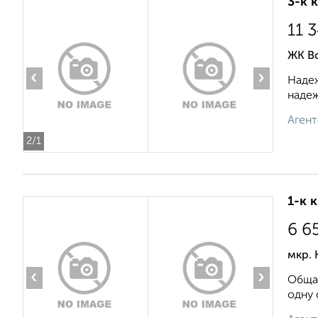
3-к 
11 
ЖК В
‹
›
Надеж
надеж
Агент
2
/1
1-к 
6 6
мкр. 
‹
›
Общая
одну 