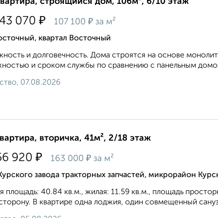
квартира, строящийся дом, 106м², 6/10 этаж
₽
343 070
₽
107 100
за м²
осточный, квартал Восточный
ность и долговечность. Дома строятся на основе монолит
ностью и сроком службы по сравнению с панельным домос
ство, 07.08.2026
квартира, вторичка, 41м², 2/18 этаж
₽
56 920
₽
163 000
за м²
Курского завода тракторных запчастей, микрорайон Курс
 площадь: 40.84 кв.м., жилая: 11.59 кв.м., площадь простор
сторону. В квартире одна лоджия, один совмещенный санузе