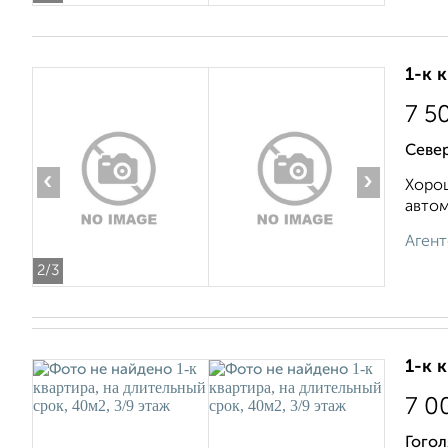
1-к 
7 5
Север
‹
›
Хорош
автом
Агент
2
/3
1-к 
7 0
Гогол