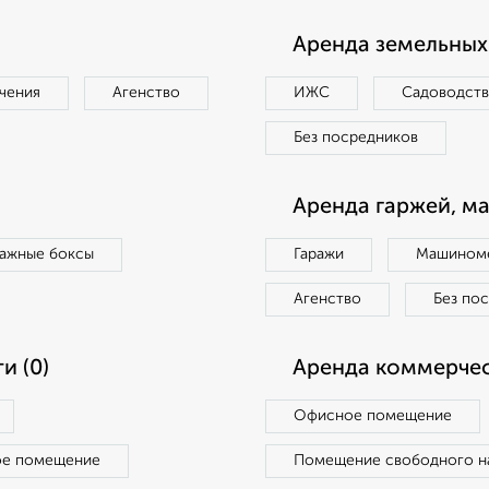
Аренда земельных 
чения
Агенство
ИЖС
Садоводст
Без посредников
Аренда гаржей, м
ражные боксы
Гаражи
Машиноме
Агенство
Без по
и (0)
Аренда коммерчес
Офисное помещение
ое помещение
Помещение свободного н