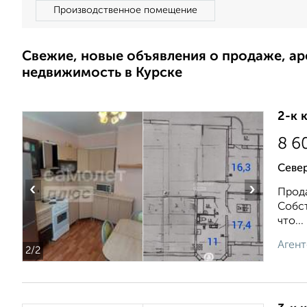
Производственное помещение
Свежие, новые объявления о продаже, а
недвижимость в Курске
2-к 
8 6
Север
‹
›
Прода
Собст
что...
Агент
2
/2