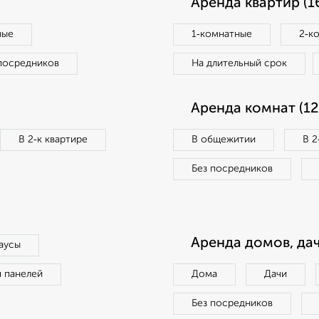
Аренда квартир (1
ные
1‑комнатные
2‑к
посредников
На длительный срок
Аренда комнат (12
В 2‑к квартире
В общежитии
В 2
Без посредников
Аренда домов, дач
аусы
п панелей
Дома
Дачи
Без посредников