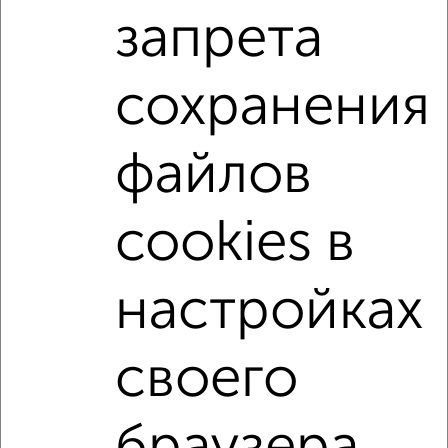
1-к квартиры
запрета
Поиск по схожим параметрам:
Северный район
микрорайон 3-й
сохранения
на улице проспект Анатолия Дериглазова
не первый этаж
не последний этаж
с балконом
файлов
c большой кухней
с центральным отоплением
Вторичное жилье
в панельном доме
cookies в
с раздельным санузлом
площадью до 40 м²
В ипотеку
настройках
↑ НАВЕРХ К МЕНЮ
своего
Однокомнатные
Двухкомнатные
Трехкомнатные
4‑комнатные
Квартиры студии
От застройщика
Без посредников
Вторичное жилье
В новостройке
В строящемся доме
В новом доме