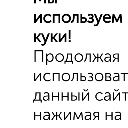
используем
куки!
Рядом, с меньшей ценой
Недалеко от проспект Анатолия Дериглазова 69 с ценой
ниже
Продолжая
использоват
‹
›
данный сайт
2
/2
нажимая на
1-к квартира, вторичка, 37м², 13/17 этаж
₽
₽
5 600 000
150 600
за м²
Северный район, проспект Анатолия Дериглазова 75