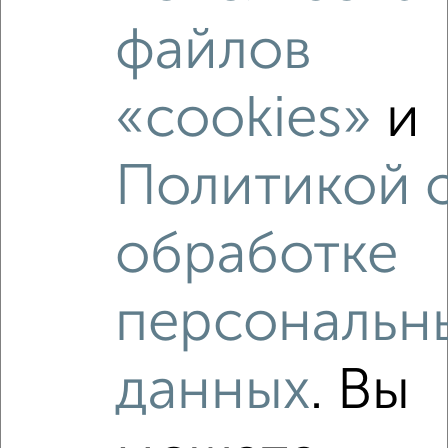
файлов
2
/10
1-к квартира, вторичка, 36м², 15/19 этаж
«cookies»
и
₽
₽
5 890 000
164 600
за м²
Северный район, мкр. 3-й, проспект Анатолия Дериглазова
85
Политикой 
Агентство, 08.08.2026
обработке
‹
›
персональн
2
/2
данных
. Вы
1-к квартира, вторичка, 39м², 5/17 этаж
₽
₽
5 800 000
150 500
за м²
Северный район, мкр. 2-й, Домостроителей 3