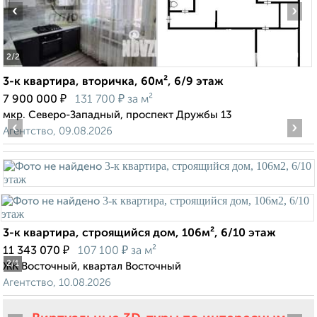
‹
›
2
/2
3-к квартира, вторичка, 60м², 6/9 этаж
₽
₽
7 900 000
131 700
за м²
мкр. Северо-Западный, проспект Дружбы 13
‹
›
Агентство, 09.08.2026
3-к квартира, строящийся дом, 106м², 6/10 этаж
₽
₽
11 343 070
107 100
за м²
2
/1
ЖК Восточный, квартал Восточный
Агентство, 10.08.2026