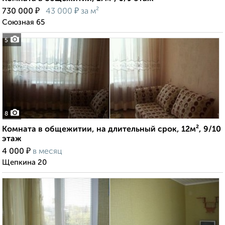
₽
₽
730 000
43 000
за м²
Союзная 65
5
8
Комната в общежитии, на длительный срок, 12м², 9/10
этаж
₽
4 000
в месяц
Щепкина 20