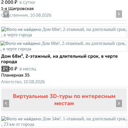
₽
2 000
в сутки
1-я Щигровская
‹
›
Собственник, 10.08.2026
Дом 68м², 2-этажный, на длительный срок, в черте
города
₽
7 000
в месяц
2
/6
Планерная 35
Агентство, 10.08.2026
Виртуальные 3D-туры по интересным
‹
›
местам