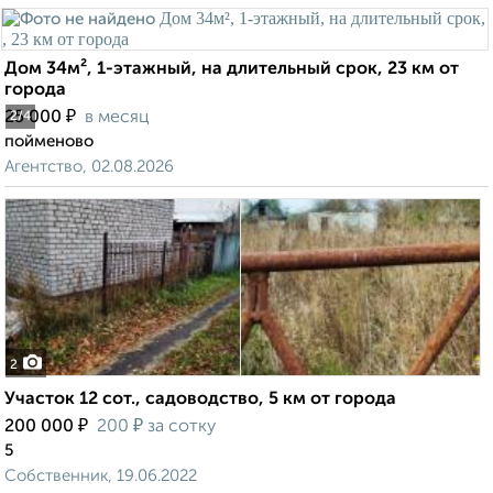
Дом 34м², 1-этажный, на длительный срок, 23 км от
города
₽
25 000
в месяц
2
/4
пойменово
Агентство, 02.08.2026
2
Участок 12 сот., садоводство, 5 км от города
₽
₽
200 000
200
за сотку
5
Собственник, 19.06.2022