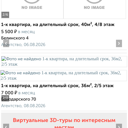
2
/6
1-к квартира, на длительный срок, 40м², 4/8 этаж
₽
5 500
в месяц
Белинского 4
‹
›
Агентство, 06.08.2026
1-к квартира, на длительный срок, 36м², 2/5 этаж
₽
7 000
в месяц
2
/3
Володарского 70
Агентство, 08.08.2026
Виртуальные 3D-туры по интересным
‹
›
местам