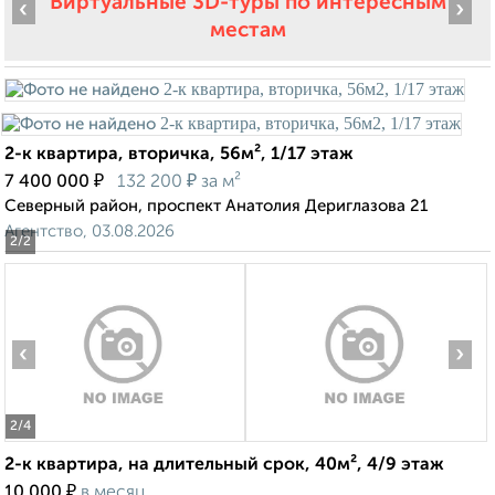
Виртуальные 3D-туры по интересным
‹
›
местам
2-к квартира, вторичка, 56м², 1/17 этаж
₽
₽
7 400 000
132 200
за м²
Северный район, проспект Анатолия Дериглазова 21
Агентство, 03.08.2026
2
/2
‹
›
2
/4
2-к квартира, на длительный срок, 40м², 4/9 этаж
₽
10 000
в месяц