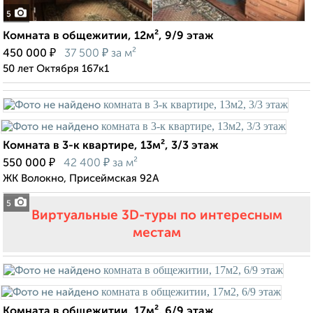
5
Комната в общежитии, 12м², 9/9 этаж
₽
₽
450 000
37 500
за м²
50 лет Октября 167к1
Комната в 3-к квартире, 13м², 3/3 этаж
₽
₽
550 000
42 400
за м²
ЖК Волокно, Присеймская 92А
5
Виртуальные 3D-туры по интересным
местам
Комната в общежитии, 17м², 6/9 этаж