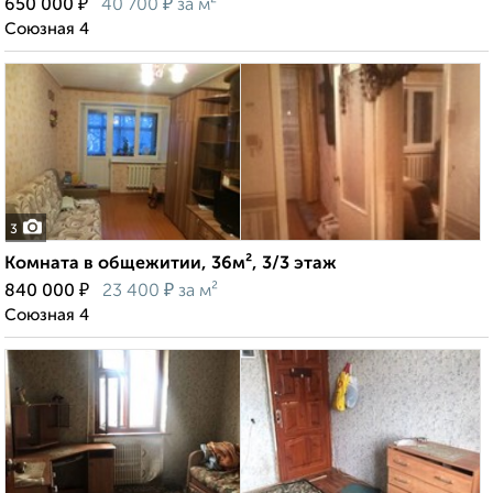
₽
₽
650 000
40 700
за м²
Союзная 4
3
Комната в общежитии, 36м², 3/3 этаж
₽
₽
840 000
23 400
за м²
Союзная 4