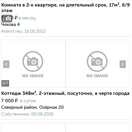
Комната в 2-к квартире, на длительный срок, 17м², 6/9
этаж
₽
5 500
в месяц
1
Чехова 4
Агентство, 16.05.2022
‹
›
2
/7
Коттедж 348м², 2-этажный, посуточно, в черте города
₽
7 000
в сутки
Северный район, Озёрная 20
Собственник, 09.08.2026