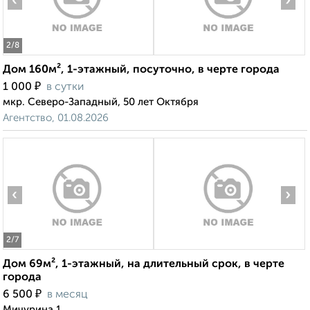
‹
›
2
/8
Дом 160м², 1-этажный, посуточно, в черте города
₽
1 000
в сутки
мкр. Северо-Западный, 50 лет Октября
Агентство, 01.08.2026
‹
›
2
/7
Дом 69м², 1-этажный, на длительный срок, в черте
города
₽
6 500
в месяц
Мичурина 1