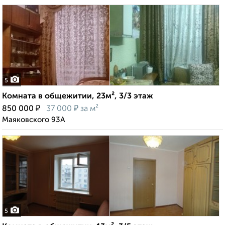
5
Комната в общежитии, 23м², 3/3 этаж
₽
₽
850 000
37 000
за м²
Маяковского 93А
5