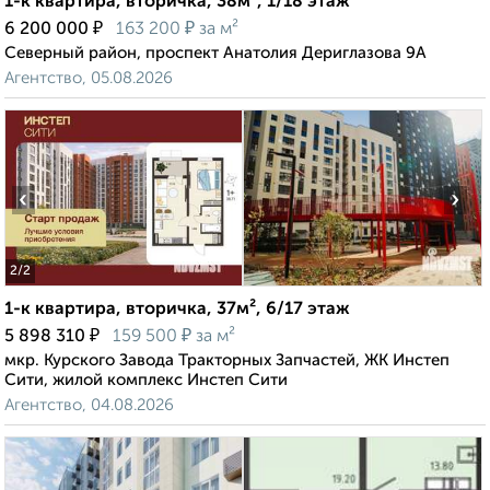
1-к квартира, вторичка, 38м², 1/18 этаж
₽
₽
6 200 000
163 200
за м²
Северный район, проспект Анатолия Дериглазова 9А
Агентство, 05.08.2026
‹
›
2
/2
1-к квартира, вторичка, 37м², 6/17 этаж
₽
₽
5 898 310
159 500
за м²
мкр. Курского Завода Тракторных Запчастей, ЖК Инстеп
Сити, жилой комплекс Инстеп Сити
Агентство, 04.08.2026