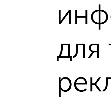
‹
›
инф
2
/2
3-к квартира, вторичка, 72м², 9/9 этаж
₽
₽
8 500 000
117 800
за м²
мкр. Северо-Западный, Майский Бульвар 24
для
Агентство, 07.08.2026
‹
›
рек
2
/2
3-к квартира, вторичка, 71м², 4/8 этаж
₽
₽
7 698 240
108 000
за м²
Соловьиная 53