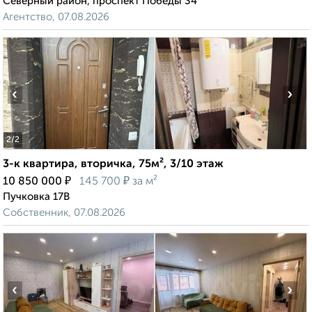
Северный район, проспект Победы 34
Агентство, 07.08.2026
‹
›
2
/2
3-к квартира, вторичка, 75м², 3/10 этаж
₽
₽
10 850 000
145 700
за м²
Пучковка 17В
Собственник, 07.08.2026
‹
›