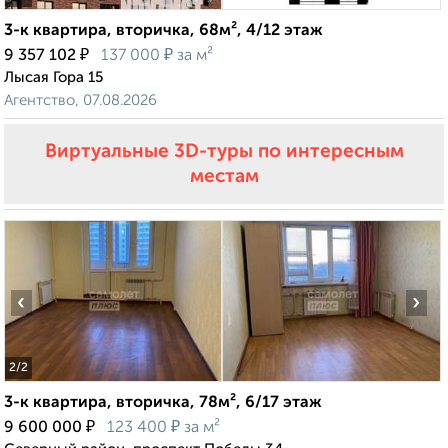
3-к квартира, вторичка, 68м², 4/12 этаж
₽
₽
9 357 102
137 000
за м²
Лысая Гора 15
Агентство, 07.08.2026
Виртуальные 3D-туры по интересным
местам
‹
›
2
/2
3-к квартира, вторичка, 78м², 6/17 этаж
₽
₽
9 600 000
123 400
за м²