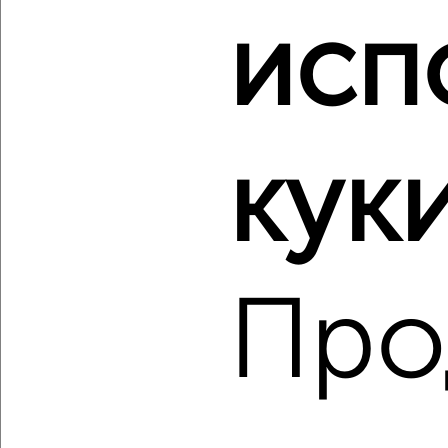
исп
‹
›
2
/2
3-к квартира, вторичка, 61м², 7/9 этаж
куки
₽
₽
9 500 000
156 800
за м²
мкр. Северо-Западный, Орловская 32
Агентство, 07.08.2026
Про
‹
›
2
/2
3-к квартира, вторичка, 60м², 2/9 этаж