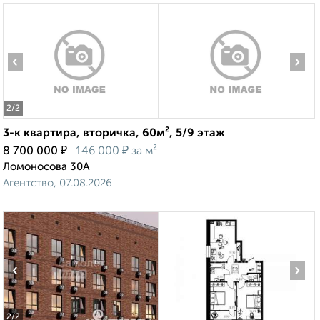
‹
›
2
/2
3-к квартира, вторичка, 60м², 5/9 этаж
₽
₽
8 700 000
146 000
за м²
Ломоносова 30А
Агентство, 07.08.2026
‹
›
2
/2