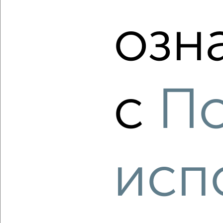
озн
‹
›
2
/10
с
По
3-к квартира, вторичка, 59м², 9/9 этаж
₽
₽
6 500 000
111 000
за м²
мкр. Парковый, Дружбы 10
Агентство, 07.08.2026
исп
‹
›