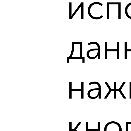
исп
₽
₽
8 100 000
134 800
за м²
Черняховского 18А
Агентство, 07.08.2026
дан
‹
›
2
/2
наж
3-к квартира, вторичка, 47м², 5/5 этаж
₽
₽
4 950 000
104 700
за м²
Серёгина 31
Агентство, 07.08.2026
кно
‹
›