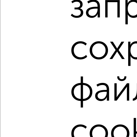
зап
Агентство, 07.08.2026
1 / 5
2
сох
Как купить трехкомнатную квартиру, c площадью до 80
м² в Курске на сайте Курск-недвижимость?
Используя удобную форму поиска с множеством
фильтров и сортировкой по параметрам, вы можете
подобрать для покупки трехкомнатную квартиру, c
площадью до 80 м² в Курске.
фай
Найденные предложения: 256 объявлений, можно
посмотреть в виде списка или на карте, с описанием,
расположением, ценой и другими подробностями.
Подберите подходящую недвижимость из предложений
от собственников, риэлторов, застройщиков и агенств
cook
недвижимости, связаться с ними можно по телефону или
написать сообщение в любом удобном для вас
мессенджере, это безопасно и бесплатно.