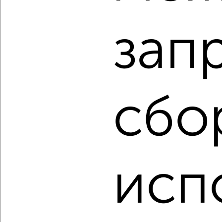
₽
₽
9 999 000
135 900
за м²
ЖК Проспект Плевицкой, проспект Надежды Плевицкой 15
Агентство, 07.08.2026
зап
‹
›
сбо
2
/2
3-к квартира, вторичка, 69м², 9/10 этаж
₽
₽
13 500 000
195 400
за м²
проспект Дружбы 19А
исп
Агентство, 07.08.2026