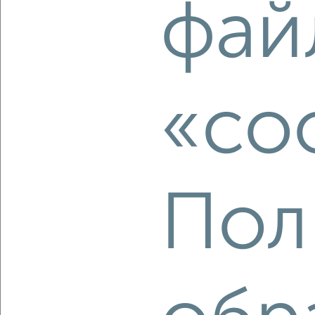
фай
2
/2
3-к квартира, вторичка, 58м², 4/9 этаж
₽
₽
6 900 000
118 200
за м²
мкр. Северо-Западный, Студенческая 7
Агентство, 07.08.2026
«co
‹
›
Пол
2
/2
3-к квартира, вторичка, 60м², 1/9 этаж
₽
₽
7 890 000
132 200
за м²
мкр. Северо-Западный, проспект Дружбы 17
Агентство, 07.08.2026