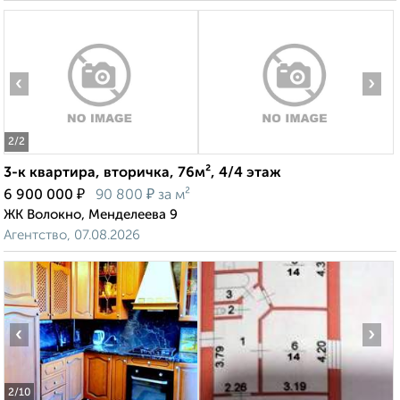
‹
›
2
/2
3-к квартира, вторичка, 76м², 4/4 этаж
₽
₽
6 900 000
90 800
за м²
ЖК Волокно, Менделеева 9
Агентство, 07.08.2026
‹
›
2
/10