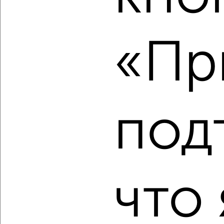
2
/9
«Пр
3-к квартира, вторичка, 61м², 4/9 этаж
₽
₽
7 400 000
121 600
за м²
Чернышевского 70
Агентство, 07.08.2026
под
‹
›
2
/2
что 
3-к квартира, вторичка, 70м², 3/5 этаж
₽
₽
8 200 000
117 000
за м²
Блинова 27
Агентство, 07.08.2026