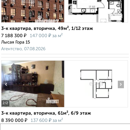
2
/2
3-к квартира, вторичка, 49м², 1/12 этаж
₽
₽
7 188 300
147 000
за м²
Лысая Гора 15
Агентство, 07.08.2026
‹
›
2
/2
3-к квартира, вторичка, 61м², 6/9 этаж
₽
₽
8 390 000
137 600
за м²
Звёздная 13