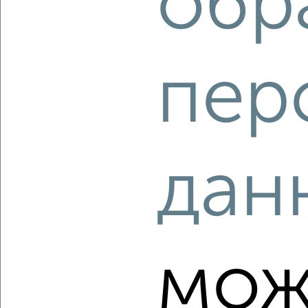
обр
‹
›
пер
2
/2
3-к квартира, вторичка, 59м², 5/5 этаж
₽
₽
6 900 000
117 400
за м²
Радищева 87/7
Агентство, 07.08.2026
дан
‹
›
мож
2
/2
3-к квартира, вторичка, 74м², 1/10 этаж