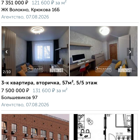
₽
₽
7 351 000
121 600
за м²
ЖК Волокно, Крюкова 16Б
Агентство, 07.08.2026
‹
›
2
/10
3-к квартира, вторичка, 57м², 5/5 этаж
₽
₽
7 500 000
131 600
за м²
Большевиков 97
Агентство, 07.08.2026
‹
›