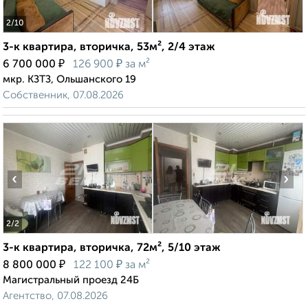
2
/10
3-к квартира, вторичка, 53м², 2/4 этаж
₽
₽
6 700 000
126 900
за м²
мкр. КЗТЗ, Ольшанского 19
Собственник, 07.08.2026
‹
›
2
/2
3-к квартира, вторичка, 72м², 5/10 этаж
₽
₽
8 800 000
122 100
за м²
Магистральный проезд 24Б
Агентство, 07.08.2026