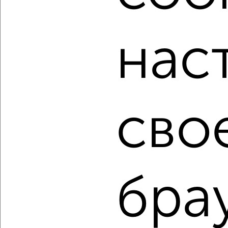
Для покупки квартиры доступна ипотека от крупнейших
банков России: СберБанк, ВТБ, Альфа-Банк,
нас
Россельхозбанк, Совкомбанк, Т-Банк, Росбанк, Почта
Банк на сумму от 400 000 до 120 000 000 рублей сроком
до 30 лет.
Сайт работает во многих городах России.
Сколько стоит купить трехкомнатную квартиру в
Курске?
сво
Цена недвижимости: мин. от
4950000
руб. до макс.
13500000
руб.
Средняя цена:
8367821
руб.
Цена за м2: от
105319
руб. до
173076
руб.
бра
Средняя цена за м2:
132822
руб.
Площадь: от
47
м2 до
78
м2