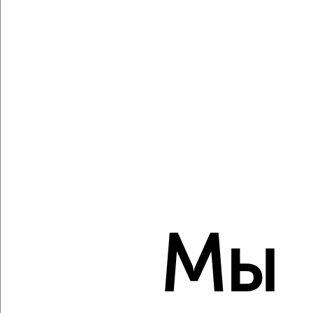
Агентство, 07.08.2026
Виртуальные 3D-туры по музеям и объектам
культуры
‹
›
2
/2
3-к квартира, вторичка, 66м², 11/21 этаж
₽
₽
Мы
10 261 000
155 000
за м²
ЖК Новая высота, Павлуновского
Агентство, 07.08.2026