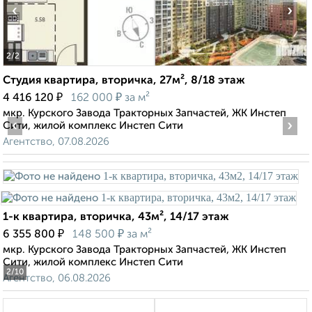
‹
›
2
/2
Студия квартира, вторичка, 27м², 8/18 этаж
₽
₽
4 416 120
162 000
за м²
мкр. Курского Завода Тракторных Запчастей, ЖК Инстеп
‹
›
Сити, жилой комплекс Инстеп Сити
Агентство, 07.08.2026
1-к квартира, вторичка, 43м², 14/17 этаж
₽
₽
6 355 800
148 500
за м²
мкр. Курского Завода Тракторных Запчастей, ЖК Инстеп
Сити, жилой комплекс Инстеп Сити
2
/10
Агентство, 06.08.2026