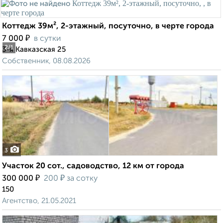
Коттедж 39м², 2-этажный, посуточно, в черте города
₽
7 000
в сутки
2
/1
3-я Кавказская 25
Собственник, 08.08.2026
3
Участок 20 сот., садоводство, 12 км от города
₽
₽
300 000
200
за сотку
150
Агентство, 21.05.2021