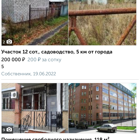
2
Участок 12 сот., садоводство, 5 км от города
₽
₽
200 000
200
за сотку
5
Собственник, 19.06.2022
9