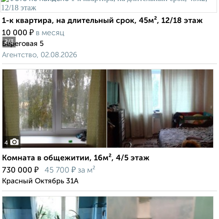
1-к квартира, на длительный срок, 45м², 12/18 этаж
₽
10 000
в месяц
2
/3
Береговая 5
Агентство, 02.08.2026
4
Комната в общежитии, 16м², 4/5 этаж
₽
₽
730 000
45 700
за м²
Красный Октябрь 31А