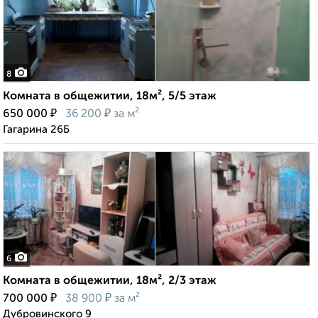
8
Комната в общежитии, 18м², 5/5 этаж
₽
₽
650 000
36 200
за м²
Гагарина 26Б
6
Комната в общежитии, 18м², 2/3 этаж
₽
₽
700 000
38 900
за м²
Дубровинского 9