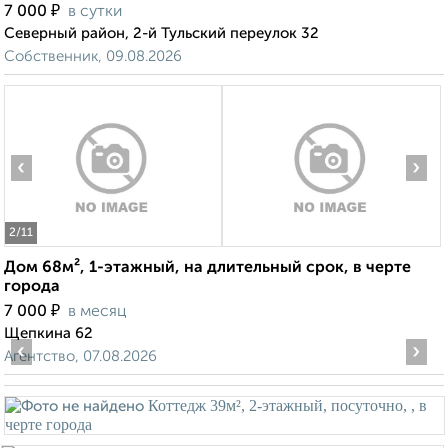
₽
7 000
в сутки
Северный район, 2-й Тульский переулок 32
Собственник, 09.08.2026
‹
›
2
/11
Дом 68м², 1-этажный, на длительный срок, в черте
города
₽
7 000
в месяц
Щепкина 62
‹
›
Агентство, 07.08.2026