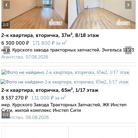
‹
›
2
/2
2-к квартира, вторичка, 37м², 8/18 этаж
₽
₽
6 300 000
171 800
за м²
‹
›
мкр. Курского завода тракторных запчастей, Энгельса 115/3
Агентство, 07.08.2026
2-к квартира, вторичка, 65м², 1/17 этаж
₽
₽
8 537 270
131 000
за м²
мкр. Курского Завода Тракторных Запчастей, ЖК Инстеп
Сити, жилой комплекс Инстеп Сити
2
/2
Агентство, 06.08.2026