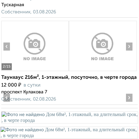
Тускарная
Собственник, 03.08.2026
‹
›
2
/15
Таунхаус 216м², 1-этажный, посуточно, в черте города
₽
12 000
в сутки
проспект Кулакова 7
‹
›
Собственник, 02.08.2026