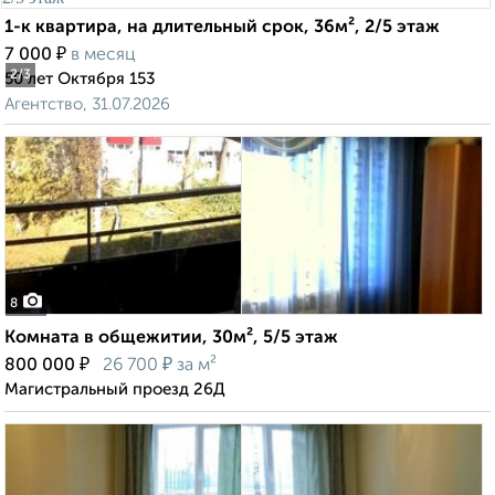
1-к квартира, на длительный срок, 36м², 2/5 этаж
₽
7 000
в месяц
2
/3
50 лет Октября 153
Агентство, 31.07.2026
8
Комната в общежитии, 30м², 5/5 этаж
₽
₽
800 000
26 700
за м²
Магистральный проезд 26Д