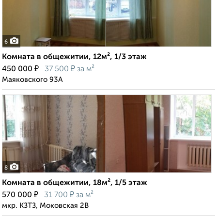
6
Комната в общежитии, 12м², 1/3 этаж
₽
₽
450 000
37 500
за м²
Маяковского 93А
8
Комната в общежитии, 18м², 1/5 этаж
₽
₽
570 000
31 700
за м²
мкр. КЗТЗ, Моковская 2В