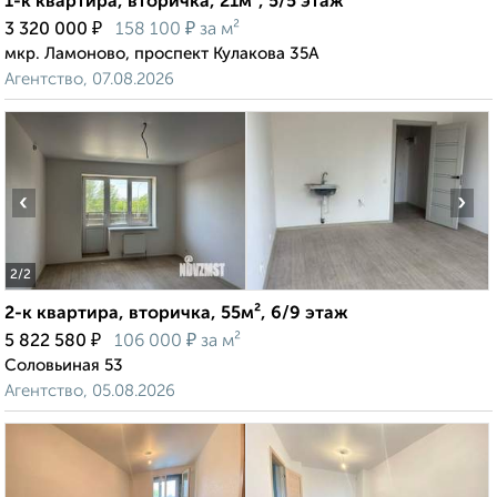
1-к квартира, вторичка, 21м², 5/5 этаж
₽
₽
3 320 000
158 100
за м²
мкр. Ламоново, проспект Кулакова 35А
Агентство, 07.08.2026
‹
›
2
/2
2-к квартира, вторичка, 55м², 6/9 этаж
₽
₽
5 822 580
106 000
за м²
Соловьиная 53
Агентство, 05.08.2026