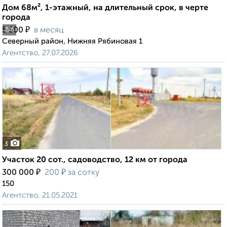
Дом 68м², 1-этажный, на длительный срок, в черте
города
₽
5 500
в месяц
2
/6
Северный район, Нижняя Рябиновая 1
Агентство, 27.07.2026
3
Участок 20 сот., садоводство, 12 км от города
₽
₽
300 000
200
за сотку
150
Агентство, 21.05.2021