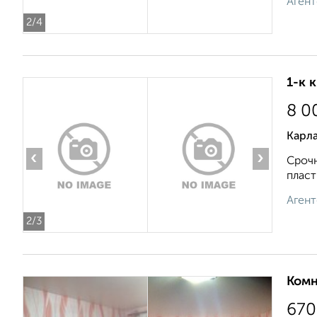
Агент
2
/4
1-к 
8 0
Карла
‹
›
Срочн
пласт
Агент
2
/3
Комн
670