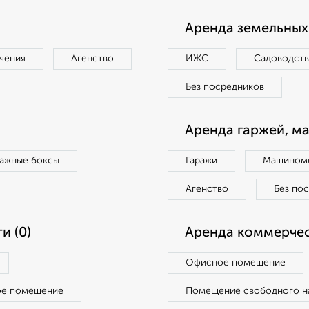
Аренда земельных 
чения
Агенство
ИЖС
Садоводст
Без посредников
Аренда гаржей, м
ражные боксы
Гаражи
Машиноме
Агенство
Без по
и (0)
Аренда коммерчес
Офисное помещение
ое помещение
Помещение свободного н