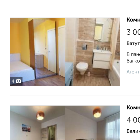
Комн
3 0
Ватут
В пан
балко
Агент
4
Комн
4 0
Бели