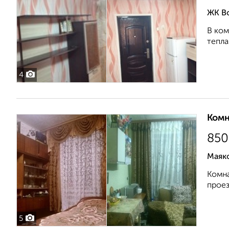
ЖК В
В ком
теплая
4
Комн
850
Маяк
Комна
проез
5