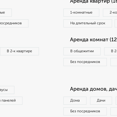
Аренда квартир (1
ные
1‑комнатные
2‑к
посредников
На длительный срок
Аренда комнат (12
В 2‑к квартире
В общежитии
В 2
Без посредников
Аренда домов, дач
аусы
п панелей
Дома
Дачи
Без посредников