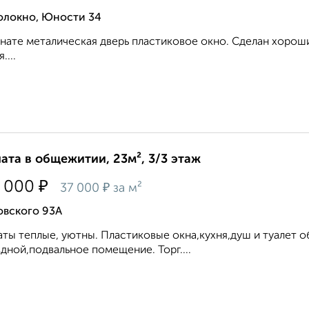
олокно, Юности 34
нате металическая дверь пластиковое окно. Сделан хорош
....
ата в общежитии, 23м², 3/3 этаж
₽
 000
₽
37 000
за м²
овского 93А
ты теплые, уютны. Пластиковые окна,кухня,душ и туалет о
дной,подвальное помещение. Торг....