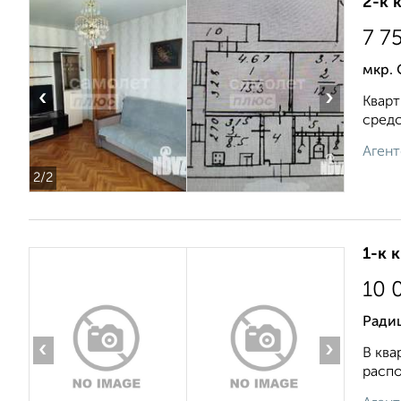
2-к 
7 7
мкр.
‹
›
Кварт
средс
Агент
2
/2
1-к 
10 
Ради
‹
›
В ква
распо