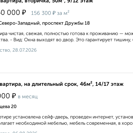
квартира, вторичка, 50м², 9/12 этаж
₽
50 000
₽
156 300
за м²
 Северо-Западный, проспект Дружбы 18
ира чистая, свежая, полностью готова к проживанию — мож
тва. - Вид: Окна выходят во двор. Это гарантирует тишину, 
ство, 28.07.2026
квартира, на длительный срок, 46м², 14/17 этаж
₽
000
в месяц
щева 20
ртире установлена сейф-дверь, проведен интернет, устано
лагает необходимой мебелью, мебель современная, в хорош