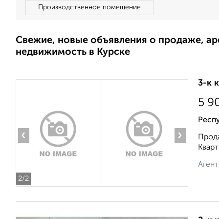
Производственное помещение
Свежие, новые объявления о продаже, а
недвижимость в Курске
3-к 
5 9
Респ
‹
›
Прода
Кварт
Агент
2
/2