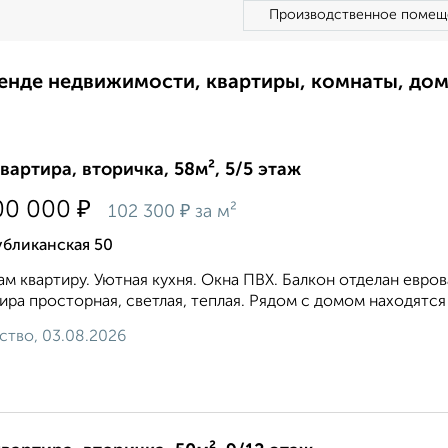
Производственное помещ
ренде недвижимости, квартиры, комнаты, до
квартира, вторичка, 58м², 5/5 этаж
₽
00 000
₽
102 300
за м²
убликанская 50
м квартиру. Уютнaя кухня. Oкнa ПBХ. Балкон отделан евро
ира просторная, светлая, теплая. Рядом с домом находятс
ство, 03.08.2026