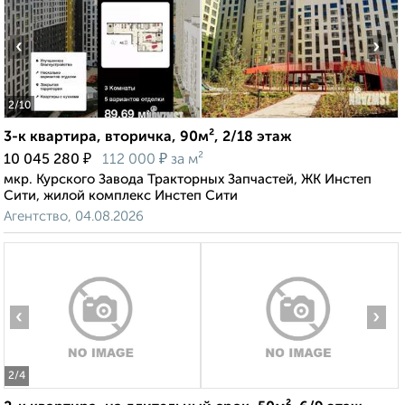
‹
›
2
/10
3-к квартира, вторичка, 90м², 2/18 этаж
₽
₽
10 045 280
112 000
за м²
мкр. Курского Завода Тракторных Запчастей, ЖК Инстеп
Сити, жилой комплекс Инстеп Сити
Агентство, 04.08.2026
‹
›
2
/4