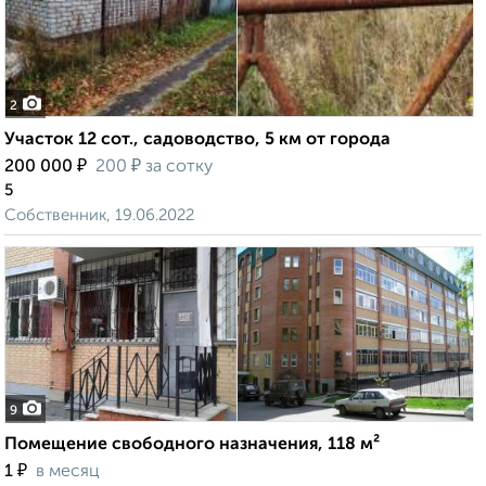
2
Участок 12 сот., садоводство, 5 км от города
₽
₽
200 000
200
за сотку
5
Собственник, 19.06.2022
9
Помещение свободного назначения, 118 м²
₽
1
в месяц