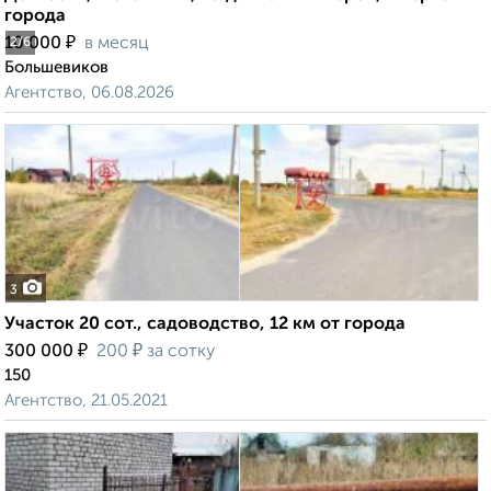
города
₽
10 000
в месяц
2
/6
Большевиков
Агентство, 06.08.2026
3
Участок 20 сот., садоводство, 12 км от города
₽
₽
300 000
200
за сотку
150
Агентство, 21.05.2021