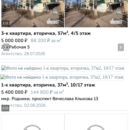
‹
›
2
/2
3-к квартира, вторичка, 57м², 4/5 этаж
₽
₽
5 000 000
88 200
за м²
‹
›
2-я Рабочая 5
Агентство, 28.07.2026
1-к квартира, вторичка, 37м², 10/17 этаж
₽
₽
5 400 000
144 800
за м²
мкр. Родники, проспект Вячеслава Клыкова 13
Агентство, 02.08.2026
2
/2