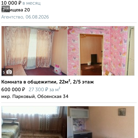
₽
10 000
в месяц
2
/4
Радищева 20
Агентство, 06.08.2026
5
Комната в общежитии, 22м², 2/5 этаж
₽
₽
600 000
27 300
за м²
мкр. Парковый, Обоянская 34