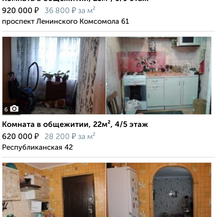
₽
₽
920 000
36 800
за м²
проспект Ленинского Комсомола 61
6
Комната в общежитии, 22м², 4/5 этаж
₽
₽
620 000
28 200
за м²
Республиканская 42