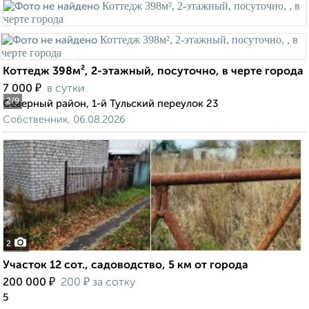
Коттедж 398м², 2-этажный, посуточно, в черте города
₽
7 000
в сутки
2
/9
Северный район, 1-й Тульский переулок 23
Собственник, 06.08.2026
2
Участок 12 сот., садоводство, 5 км от города
₽
₽
200 000
200
за сотку
5