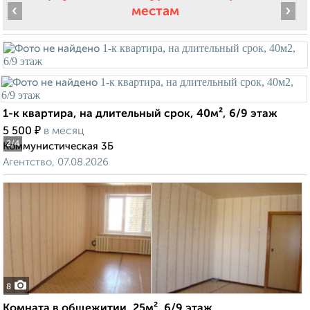
‹
›
местам
1-к квартира, на длительный срок, 40м², 6/9 этаж
₽
5 500
в месяц
2
/4
Коммунистическая 3Б
Агентство, 07.08.2026
8
Комната в общежитии, 25м², 6/9 этаж