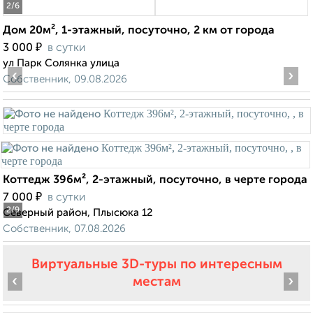
2
/6
Дом 20м², 1-этажный, посуточно, 2 км от города
₽
3 000
в сутки
ул Парк Солянка улица
‹
›
Собственник, 09.08.2026
Коттедж 396м², 2-этажный, посуточно, в черте города
₽
7 000
в сутки
2
/9
Северный район, Плысюка 12
Собственник, 07.08.2026
Виртуальные 3D-туры по интересным
‹
›
местам