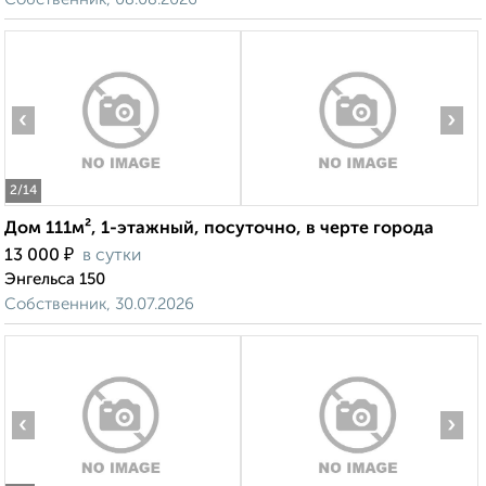
‹
›
2
/14
Дом 111м², 1-этажный, посуточно, в черте города
₽
13 000
в сутки
Энгельса 150
Собственник, 30.07.2026
‹
›