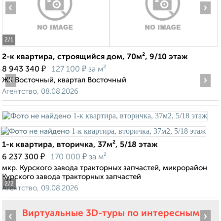
‹
›
2
/1
2-к квартира, строящийся дом, 70м², 9/10 этаж
₽
₽
8 943 340
127 100
за м²
‹
›
ЖК Восточный, квартал Восточный
Агентство, 08.08.2026
1-к квартира, вторичка, 37м², 5/18 этаж
₽
₽
6 237 300
170 000
за м²
мкр. Курского завода тракторных запчастей, микрорайон
Курского завода тракторных запчастей
2
/2
Агентство, 09.08.2026
Виртуальные 3D-туры по интересным
‹
›