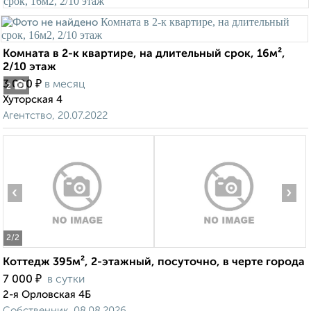
Комната в 2-к квартире, на длительный срок, 16м²,
2/10 этаж
₽
3 000
в месяц
2
Хуторская 4
Агентство, 20.07.2022
‹
›
2
/2
Коттедж 395м², 2-этажный, посуточно, в черте города
₽
7 000
в сутки
2-я Орловская 4Б
Собственник, 08.08.2026