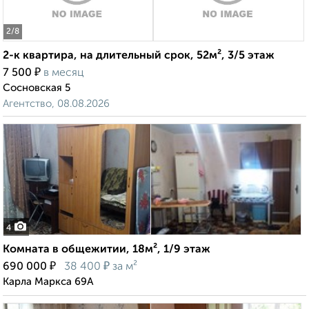
2
/8
2-к квартира, на длительный срок, 52м², 3/5 этаж
₽
7 500
в месяц
Сосновская 5
Агентство, 08.08.2026
4
Комната в общежитии, 18м², 1/9 этаж
₽
₽
690 000
38 400
за м²
Карла Маркса 69А