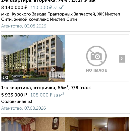
2-к квартира, вторичка, 74м², 17/17 этаж
₽
₽
8 140 000
110 000
за м²
мкр. Курского Завода Тракторных Запчастей, ЖК Инстеп
Сити, жилой комплекс Инстеп Сити
Агентство, 03.08.2026
‹
›
2
/2
1-к квартира, вторичка, 55м², 7/8 этаж
₽
₽
5 933 000
108 000
за м²
Соловьиная 53
Агентство, 07.08.2026