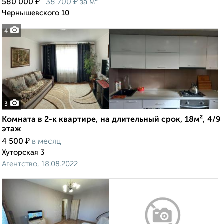
₽
₽
580 000
38 700
за м²
Чернышевского 10
4
3
Комната в 2-к квартире, на длительный срок, 18м², 4/9
этаж
₽
4 500
в месяц
Хуторская 3
Агентство, 18.08.2022