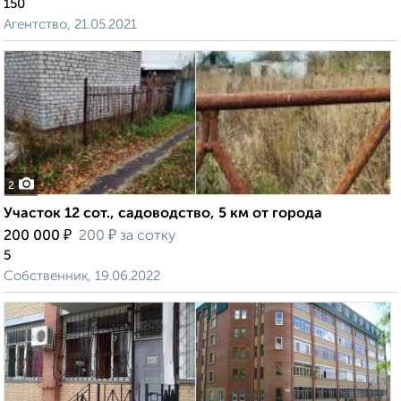
150
Агентство, 21.05.2021
2
Участок 12 сот., садоводство, 5 км от города
₽
₽
200 000
200
за сотку
5
Собственник, 19.06.2022