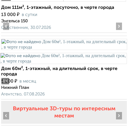
Дом 111м², 1-этажный, посуточно, в черте города
₽
13 000
в сутки
Энгельса 150
‹
›
Собственник, 30.07.2026
Дом 60м², 1-этажный, на длительный срок, в черте
города
₽
5 000
в месяц
2
/8
Нижний План
Агентство, 07.08.2026
Виртуальные 3D-туры по интересным
‹
›
местам