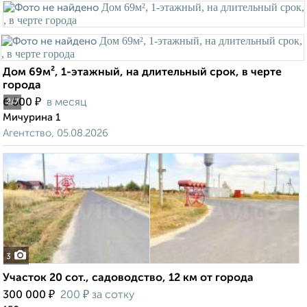
Дом 69м², 1-этажный, на длительный срок, в черте
города
₽
6 500
в месяц
2
/7
Мичурина 1
Агентство, 05.08.2026
3
Участок 20 сот., садоводство, 12 км от города
₽
₽
300 000
200
за сотку