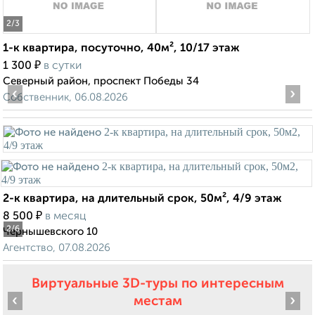
2
/3
1-к квартира, посуточно, 40м², 10/17 этаж
₽
1 300
в сутки
Северный район, проспект Победы 34
‹
›
Собственник, 06.08.2026
2-к квартира, на длительный срок, 50м², 4/9 этаж
₽
8 500
в месяц
2
/6
Чернышевского 10
Агентство, 07.08.2026
Виртуальные 3D-туры по интересным
‹
›
местам