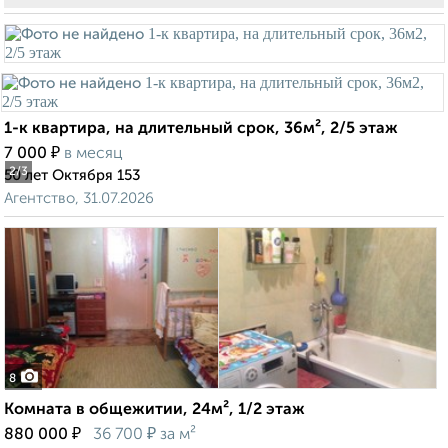
1-к квартира, на длительный срок, 36м², 2/5 этаж
₽
7 000
в месяц
2
/3
50 лет Октября 153
Агентство, 31.07.2026
8
Комната в общежитии, 24м², 1/2 этаж
₽
₽
880 000
36 700
за м²