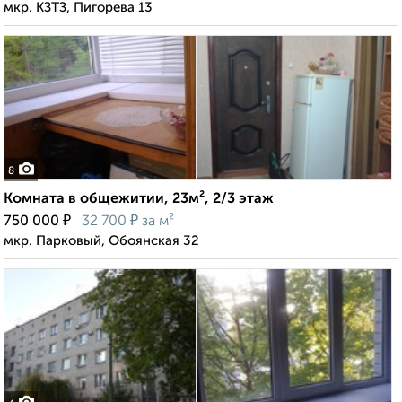
мкр. КЗТЗ, Пигорева 13
8
Комната в общежитии, 23м², 2/3 этаж
₽
₽
750 000
32 700
за м²
мкр. Парковый, Обоянская 32