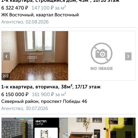
1-к квартира, строящийся дом, 43м², 10/10 этаж
₽
₽
6 322 470
147 100
за м²
ЖК Восточный, квартал Восточный
Агентство, 02.08.2026
‹
›
2
/2
1-к квартира, вторичка, 38м², 17/17 этаж
₽
₽
6 150 000
161 900
за м²
Северный район, проспект Победы 46
Агентство, 30.07.2026