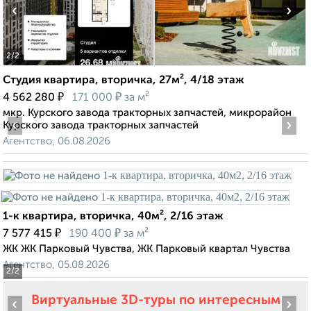
‹
›
2
/2
Студия квартира, вторичка, 27м², 4/18 этаж
₽
₽
4 562 280
171 000
за м²
мкр. Курского завода тракторных запчастей, микрорайон
‹
›
Курского завода тракторных запчастей
Агентство, 06.08.2026
1-к квартира, вторичка, 40м², 2/16 этаж
₽
₽
7 577 415
190 400
за м²
ЖК ЖК Парковый Чувства, ЖК Парковый квартал Чувства
Агентство, 05.08.2026
2
/2
Виртуальные 3D-туры по интересным
‹
›