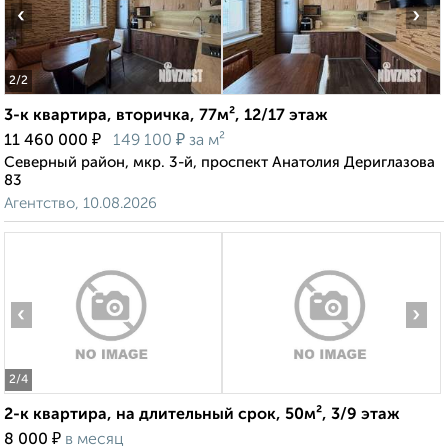
‹
›
2
/2
3-к квартира, вторичка, 77м², 12/17 этаж
₽
₽
11 460 000
149 100
за м²
Северный район, мкр. 3-й, проспект Анатолия Дериглазова
83
Агентство, 10.08.2026
‹
›
2
/4
2-к квартира, на длительный срок, 50м², 3/9 этаж
₽
8 000
в месяц