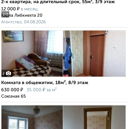
2-к квартира, на длительный срок, 55м², 3/9 этаж
₽
12 000
в месяц
2
/3
Карла Либкнехта 20
Агентство, 04.08.2026
2
Комната в общежитии, 18м², 8/9 этаж
₽
₽
630 000
35 000
за м²
Союзная 65