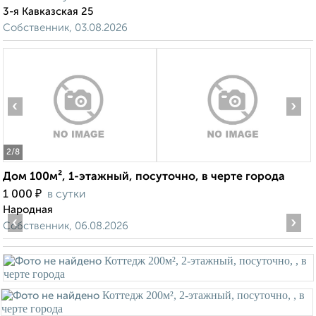
3-я Кавказская 25
Собственник, 03.08.2026
‹
›
2
/8
Дом 100м², 1-этажный, посуточно, в черте города
₽
1 000
в сутки
Народная
‹
›
Собственник, 06.08.2026