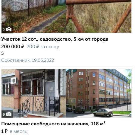
2
Участок 12 сот., садоводство, 5 км от города
₽
₽
200 000
200
за сотку
5
Собственник, 19.06.2022
9
Помещение свободного назначения, 118 м²
₽
1
в месяц