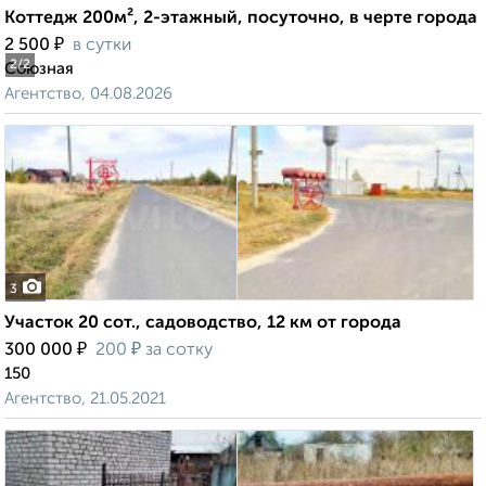
Коттедж 200м², 2-этажный, посуточно, в черте города
₽
2 500
в сутки
2
/2
Союзная
Агентство, 04.08.2026
3
Участок 20 сот., садоводство, 12 км от города
₽
₽
300 000
200
за сотку
150
Агентство, 21.05.2021