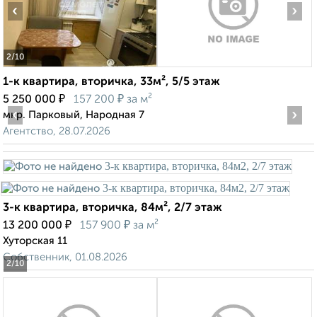
‹
›
2
/10
1-к квартира, вторичка, 33м², 5/5 этаж
₽
₽
5 250 000
157 200
за м²
‹
›
мкр. Парковый, Народная 7
Агентство, 28.07.2026
3-к квартира, вторичка, 84м², 2/7 этаж
₽
₽
13 200 000
157 900
за м²
Хуторская 11
Собственник, 01.08.2026
2
/10