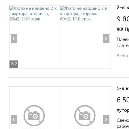
2-к 
9 8
ЖК П
‹
›
Плеви
плате
Агент
2
/2
1-к 
6 5
Хутор
‹
›
Свежа
рабоч