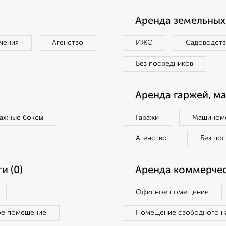
Аренда земельных 
чения
Агенство
ИЖС
Садоводст
Без посредников
Аренда гаржей, м
ражные боксы
Гаражи
Машиноме
Агенство
Без по
и (0)
Аренда коммерчес
Офисное помещение
ое помещение
Помещение свободного н