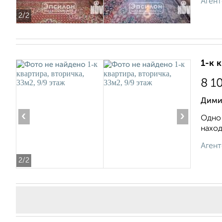
Агент
2
/2
1-к 
8 1
Дими
‹
›
Одно 
наход
Агент
2
/2