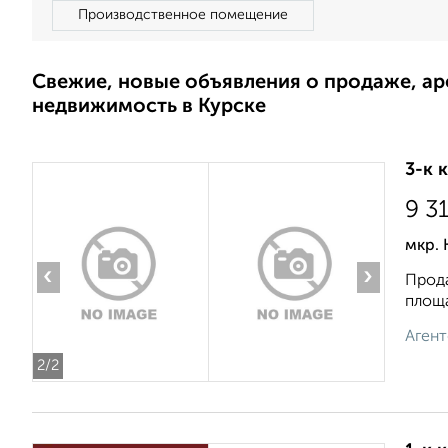
Производственное помещение
Свежие, новые объявления о продаже, а
недвижимость в Курске
3-к 
9 3
мкр. 
‹
›
Прода
площа
Агент
2
/2