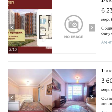
1-к 
6 2
мкр. 
‹
›
Общая
одну 
Агент
2
/10
1-к 
3 6
мкр. 
‹
›
Остае
живоп