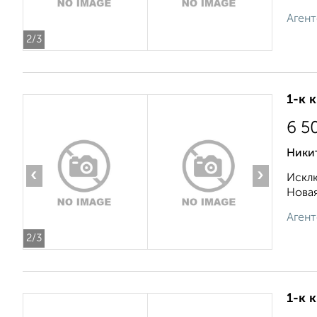
Агент
2
/3
1-к 
6 5
Никит
‹
›
Исклю
Новая
Агент
2
/3
1-к 