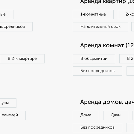
Аренда квартир (1
ные
1‑комнатные
2‑к
посредников
На длительный срок
Аренда комнат (12
В 2‑к квартире
В общежитии
В 2
Без посредников
Аренда домов, дач
аусы
п панелей
Дома
Дачи
Без посредников