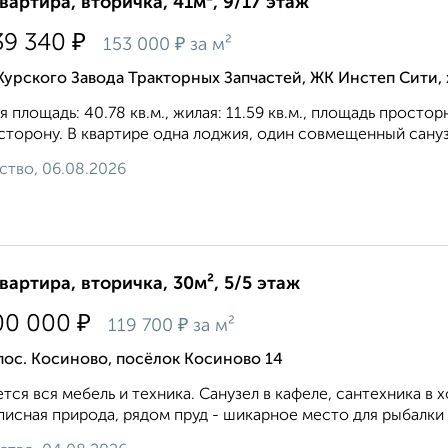
квартира, вторичка, 41м², 9/17 этаж
₽
39 340
₽
153 000
за м²
Курского Завода Тракторных Запчастей, ЖК Инстеп Сити
 площадь: 40.78 кв.м., жилая: 11.59 кв.м., площадь простор
сторону. В квартире одна лоджия, один совмещенный санузе
ство, 06.08.2026
квартира, вторичка, 30м², 5/5 этаж
₽
00 000
₽
119 700
за м²
пос. Косиново, посёлок Косиново 14
тся вся мебель и техника. Санузел в кафеле, сантехника в
исная природа, рядом пруд - шикарное место для рыбалки и