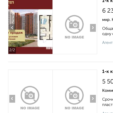
1-к 
6 2
мкр. 
‹
›
Общая
одну 
Агент
2
/2
1-к 
5 5
Комм
‹
›
Срочн
пласт