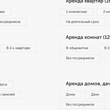
Аренда квартир (1
ные
1‑комнатные
2‑к
посредников
На длительный срок
Аренда комнат (12
В 2‑к квартире
В общежитии
В 2
Без посредников
Аренда домов, дач
аусы
п панелей
Дома
Дачи
Без посредников