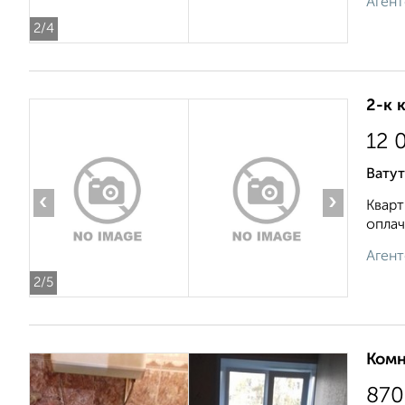
Агент
2
/4
2-к 
12 
Ватут
‹
›
Кварт
оплач
Агент
2
/5
Комн
870