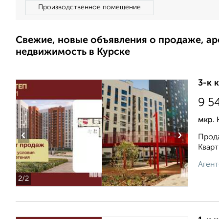
Производственное помещение
Свежие, новые объявления о продаже, а
недвижимость в Курске
3-к 
9 5
мкр. 
‹
›
Прода
Кварт
Агент
2
/2