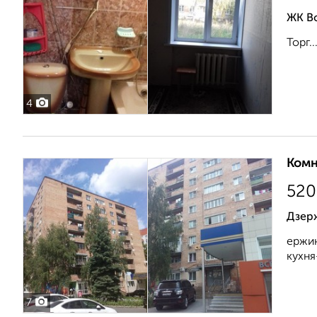
ЖК В
Торг...
4
Комн
520
Дзер
ержин
кухня
7