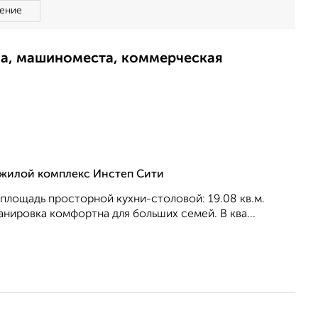
ение
ма, машиноместа, коммерческая
, жилой комплекс Инстеп Сити
, площадь просторной кухни-столовой: 19.08 кв.м.
анировка кoмфopтнa для бoльшиx ceмeй. В ква...