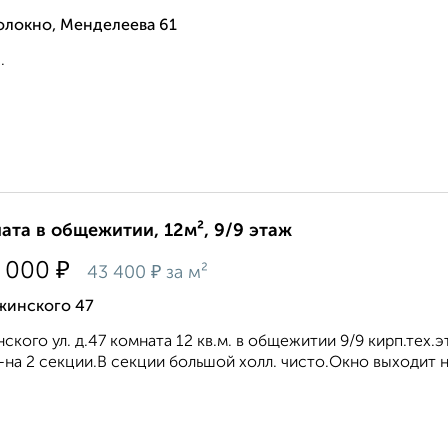
олокно, Менделеева 61
.
ата в общежитии, 12м², 9/9 этаж
₽
 000
₽
43 400
за м²
жинского 47
ского ул. д.47 комната 12 кв.м. в общежитии 9/9 кирп.тех.э
-на 2 секции.В секции большой холл. чисто.Окно выходит на