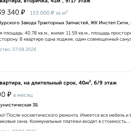
квартира, вторичка, 41м², 9/17 этаж
₽
39 340
₽
153 000
за м²
Курского Завода Тракторных Запчастей, ЖК Инстеп Сити
 площадь: 40.78 кв.м., жилая: 11.59 кв.м., площадь простор
сторону. В квартире одна лоджия, один совмещенный санузе
ство, 07.08.2026
квартира, на длительный срок, 40м², 6/9 этаж
₽
00
в месяц
унистическая 3Б
о! После косметического ремонта. Имеется вся мебель и 
иковые окна. Коммунальные платежи входят в стоимость....