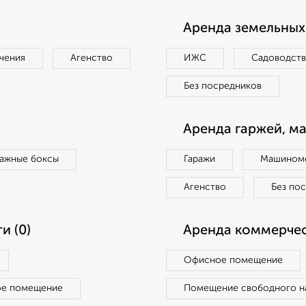
Аренда земельных 
чения
Агенство
ИЖС
Садоводст
Без посредников
Аренда гаржей, м
ражные боксы
Гаражи
Машиноме
Агенство
Без по
и (0)
Аренда коммерчес
Офисное помещение
ое помещение
Помещение свободного н