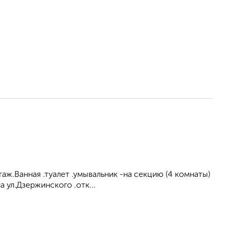
таж.Ванная .туалет .умывальник -на секцию (4 комнаты)
 ул.Дзержинского .отк...