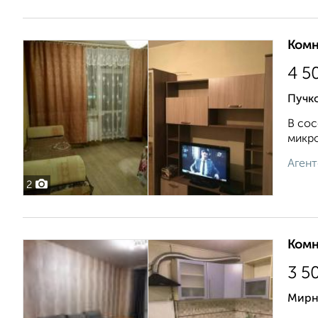
Комн
4 5
Пучко
В сос
микро
Агент
2
Комн
3 5
Мирн