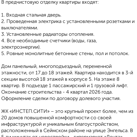
В предчистовую отделку квартиры входят:
1. Входная стальная дверь.
2. Проведенная электрика с установленными розетками и
выключателями.
3. Установленные радиаторы отопления.
4. Все необходимые счетчики (воды, газа,
электроэнергии).
5. Ровные монолитные бетонные стены, пол и потолок.
Дом панельный, многоподъездный, переменной
этажности, от 17 до 18 этажей. Квартира находится в 3-й
секции высотой 18 этажей в корпусе 5. На этаже 8
квартир. В подъезде 1 пассажирский и 1 грузовой лифт.
Окончание строительства - 4 квартал 2026 года.
Оформление сделки по договору долевого участия.
ЖK «ИНСТЕП.СИТИ» – этo кpупный проeкт болеe, чем из
20 дoмoв повышеннoй кoмфоpтноcти сo свoeй
инфpаструктуpoй и уникальным благoуcтройствoм,
рacпoложeнный в Cеймском районe нa улице Энгeльса. В