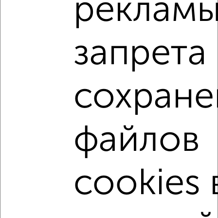
рекламы
мкр. Курского Завода Тракторных Запчастей, ЖК Инстеп
Сити, жилой комплекс Инстеп Сити
Агентство, 06.08.2026
запрета
3-к квартиры
Поиск по схожим параметрам:
сохране
микрорайон Курского Завода Тракторных Запчастей
жилой комплекс Инстеп Сити
на улице Энгельса
файлов
не первый этаж
не последний этаж
с балконом
c большой кухней
с центральным отоплением
Вторичное жилье
в панельном доме
cookies 
с раздельным санузлом
площадью до 90 м²
С чистовой отделкой
В ипотеку
С высокими потолками
В долевом строительстве