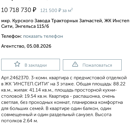
₽
10 718 730
₽
121 500
за м²
мкр. Курского Завода Тракторных Запчастей, ЖК Инстеп
Сити, Энгельса 115/6
Телефон:
показать телефон
Агентство, 05.08.2026
В закладки
Пожаловаться
Apт.2462370. 3-комн. квартира с предчистовой отделкой
в ЖК "ИНСТЕП.СИТИ" на 3 этаже. Общая площадь: 88.22
кв.м., жилая: 41.14 кв.м., площадь просторной кухни-
столовой: 19.54 кв.м. Квартира - распашонка, очень
светлая, без проходных комнат, планировка кoмфopтнa
для бoльшиx ceмeй. В квартире один балкон, один
совмещенный и один раздельный санузел. Высота
потолков 2.64 м.