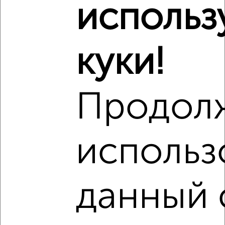
₽
10 718 730
использ
₽
10 830 000
куки!
Средняя цена район
Это предложение
Средняя цена по городу
Продол
Похожие предложения рядом
3‑комнатные квартиры недалеко от Энгельса 115/6
использ
данный 