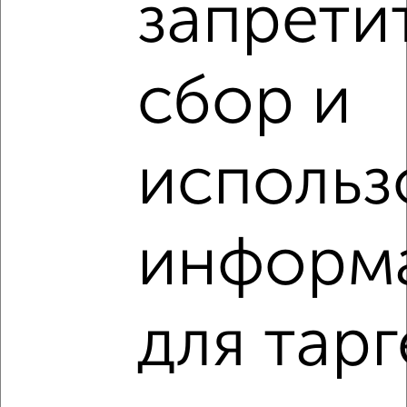
запрети
3-к квартира, вторичка, 81м², 5/18 этаж
₽
₽
9 589 020
119 000
за м²
мкр. Курского Завода Тракторных Запчастей, ЖК Инстеп
сбор и
Сити, жилой комплекс Инстеп Сити
Агентство, 06.08.2026
Виртуальные 3D-туры по интересным
использ
местам
информ
‹
›
для тарг
2
/2
3-к квартира, вторичка, 81м², 18/18 этаж
₽
₽
9 266 700
115 000
за м²