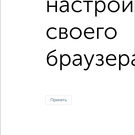
настрой
С большим балконом
В большом дворе
В зеленой зоне
В экологически чистом районе
своего
Большие квартиры
браузер
↑ НАВЕРХ К МЕНЮ
Однокомнатные
Двухкомнатные
Трехкомнатные
4‑комнатные
Квартиры студии
От застройщика
Без посредников
Вторичное жилье
В новостройке
В строящемся доме
В новом доме
Контакты
Политика конфиденциальности
Принять
Пользовательское соглашение
Курск, улица Гайдара 11
© 2015–2026
Сайт-доска объявлений недвижимости
О проекте
Реклама на портале
Новости
Статьи
Блог
Риэлторы
Агентства
Застройщики
Ипотечный калькулятор
Консультации по недвижимости
Разместить объявление