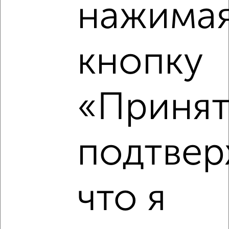
нажимая
кнопку
«Принят
Рядом, с меньшей ценой
Недалеко от Энгельса 115/6 с ценой ниже
подтвер
‹
›
что я
2
/2