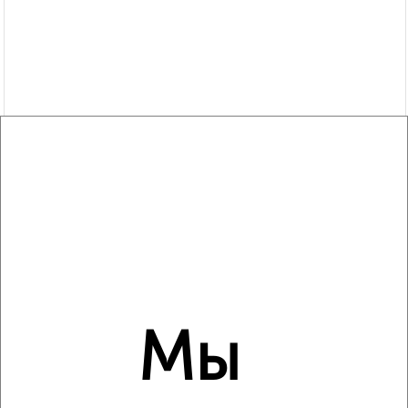
Сравнение средних цен
3‑комнатные квартиры с похожей площадью ±10%
Мы
₽
10 770 000