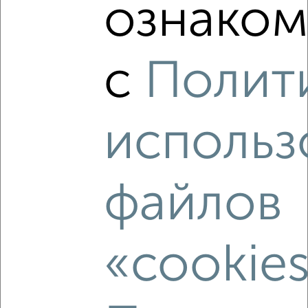
ознаком
3-к квартира, вторичка, 90м², 2/18 этаж
₽
₽
10 045 280
112 000
за м²
мкр. Курского Завода Тракторных Запчастей, ЖК Инстеп
Сити, жилой комплекс Инстеп Сити
с
Полит
Агентство, 07.08.2026
использ
‹
›
файлов
2
/2
3-к квартира, вторичка, 92м², 2/18 этаж
₽
₽
10 072 690
109 000
за м²
«cookie
мкр. Курского Завода Тракторных Запчастей, ЖК Инстеп
Сити, жилой комплекс Инстеп Сити
Агентство, 07.08.2026