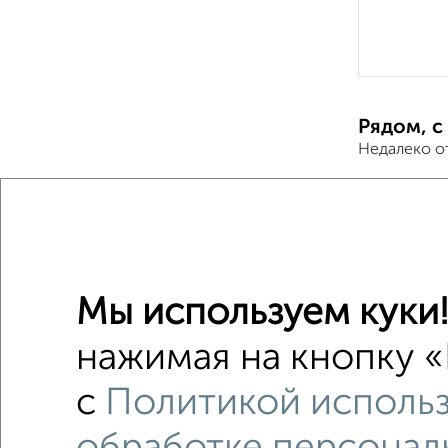
Рядом, с
Недалеко о
1-к квар
Поиск по с
на улице
Мы используем куки
С бытов
нажимая на кнопку «
с хорош
с
Политикой использ
с центр