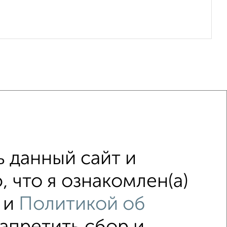
ью
Со стиральной машиной
 данный сайт и
Можно с животными
 что я ознакомлен(а)
таж
с балконом
и
Политикой об
адью до 40 м²