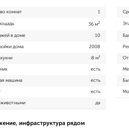
во комнат
1
Ср
2
лощадь
Эт
36 м
ажей в доме
10
Ба
ройки дома
2008
Ре
кухни
8 м²
От
ник
есть
Ме
ая машина
есть
Бы
т
есть
Мо
 животными
да
жение, инфраструктура рядом