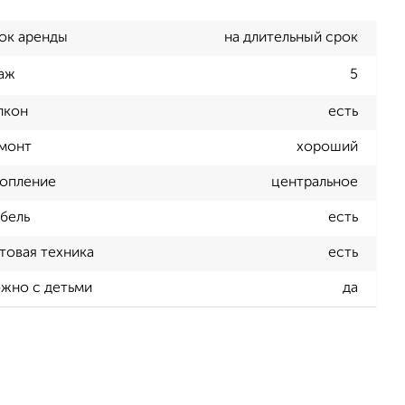
ок аренды
на длительный срок
аж
5
лкон
есть
монт
хороший
опление
центральное
бель
есть
товая техника
есть
жно с детьми
да