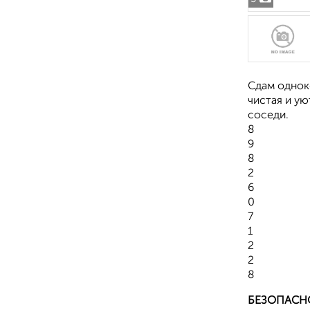
Сдам однок
чистая и ую
соседи.
8
9
8
2
6
0
7
1
2
2
8
БЕЗОПАСН