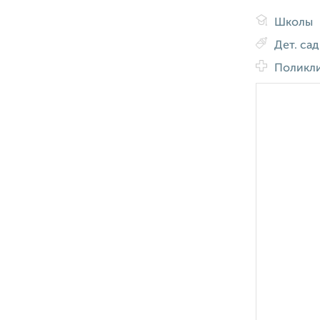
Школы
Дет. са
Поликл