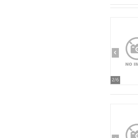
‹
2
/6