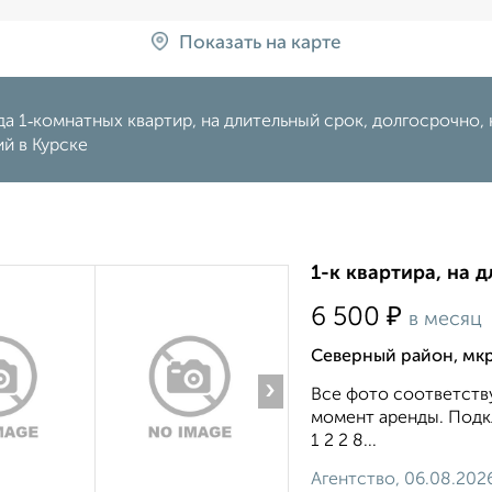
Показать на карте
а 1‑комнатных квартир, на длительный срок, долгосрочно, н
й в Курске
1-к квартира, на д
₽
6 500
в месяц
Северный район, мкр
›
Все фото соответству
момент аренды. Подкл
1 2 2 8...
Агентство, 06.08.202