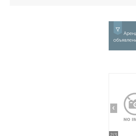
Аренд
объявлени
‹
2
/3