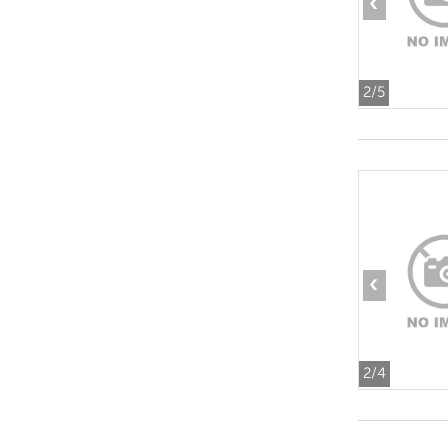
‹
2
/5
‹
2
/4