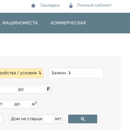
Закладки
Личный кабинет
И, МАШИНОМЕСТА
КОММЕРЧЕСКАЯ
×
добства / условия ↴
₽
до
от
до
м²
Дом не старше
лет