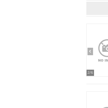
‹
2
/6