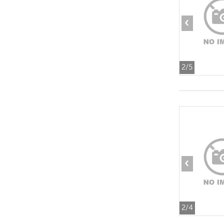
‹
2
/5
‹
2
/4