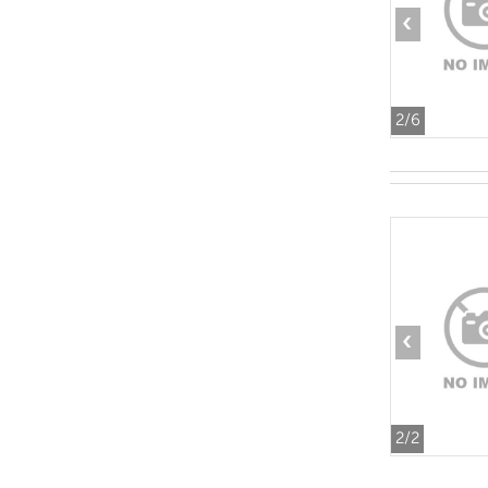
‹
2
/6
‹
2
/2