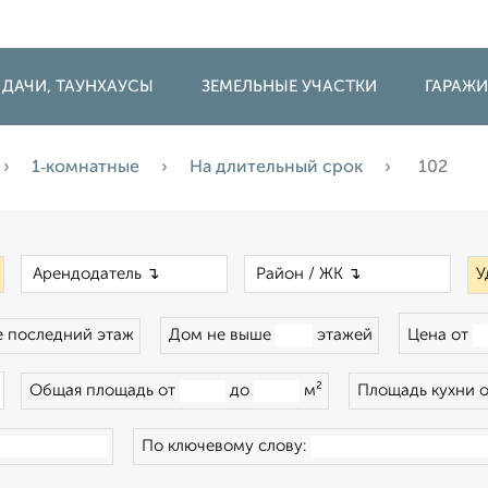
 ДАЧИ, ТАУНХАУСЫ
ЗЕМЕЛЬНЫЕ УЧАСТКИ
ГАРАЖ
1‑комнатные
На длительный срок
102
×
×
×
У
 последний этаж
Дом не выше
этажей
Цена от
×
Общая площадь от
до
м²
Площадь кухни 
По ключевому слову: