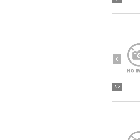
‹
2
/2