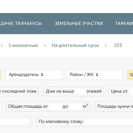
 ДАЧИ, ТАУНХАУСЫ
ЗЕМЕЛЬНЫЕ УЧАСТКИ
ГАРАЖ
1‑комнатные
На длительный срок
103
×
×
×
У
 последний этаж
Дом не выше
этажей
Цена от
×
Общая площадь от
до
м²
Площадь кухни 
По ключевому слову: