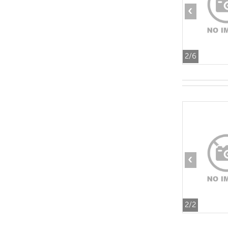
‹
2
/6
‹
2
/2