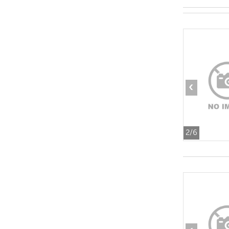
‹
2
/6