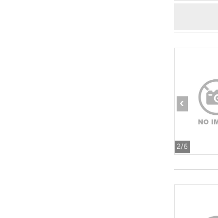
‹
2
/6