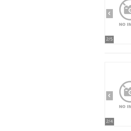
‹
2
/5
‹
2
/4