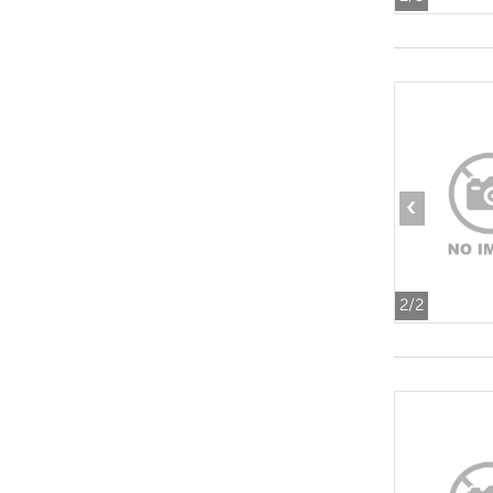
‹
2
/2