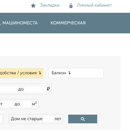
Закладки
Личный кабинет
И, МАШИНОМЕСТА
КОММЕРЧЕСКАЯ
×
добства / условия ↴
₽
до
от
до
м²
Дом не старше
лет