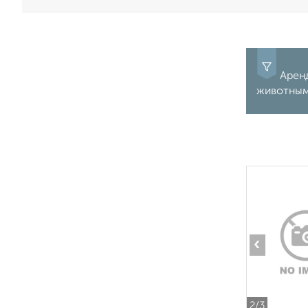
Аренд
животными
‹
2
/3