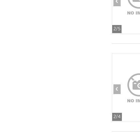
‹
2
/5
‹
2
/4