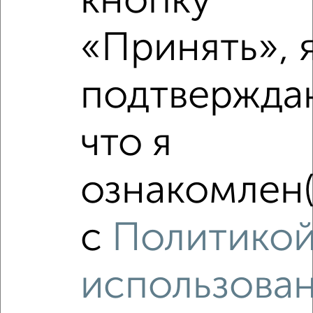
кнопку
«Принять», 
‹
›
подтвержда
2
/4
что я
1-к квартира, на длительный срок, 40м², 5/9 этаж
₽
5 500
в месяц
Димитрова 75
ознакомлен(
Агентство, 05.08.2026
с
Политико
‹
›
использова
2
/3