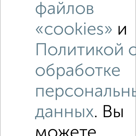
файлов
1-к квартира, на длительный срок, 36м², 3/9 этаж
₽
6 500
в месяц
Хуторская 12А
«cookies»
и
Агентство, 05.08.2026
Политикой 
обработке
‹
›
персональн
2
/4
1-к квартира, на длительный срок, 32м², 6/9 этаж
₽
6 500
в месяц
данных
. Вы
Димитрова 71
Агентство, 05.08.2026
можете
Виртуальные 3D-туры по интересным