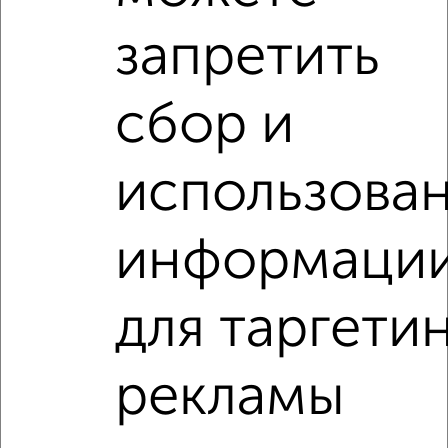
местам
запретить
сбор и
‹
›
использова
2
/3
информаци
1-к квартира, на длительный срок, 36м², 4/9 этаж
₽
6 500
в месяц
Халтурина 3
для таргети
Агентство, 04.08.2026
рекламы
1-к квартиры
Поиск по схожим параметрам: