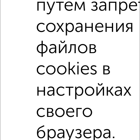
путем запре
на улице Володарского
С холодильником
С мебелью
Со стиральной машиной
сохранения
С бытовой техникой
С телевизором
С интернетом
Можно с ребенком
файлов
Можно с животными
с хорошим ремонтом
не первый этаж
не последний этаж
cookies в
в малоэтажном доме
с балконом
с центральным отоплением
Цена до 8 000 в мес.
настройках
площадью до 40 м²
Сталинка
своего
↑ НАВЕРХ К МЕНЮ
Однокомнатные
Двухкомнатные
3‑комнатные
Квартиры студии
браузера.
Без посредников
На длительный срок
На сутки
Без мебели