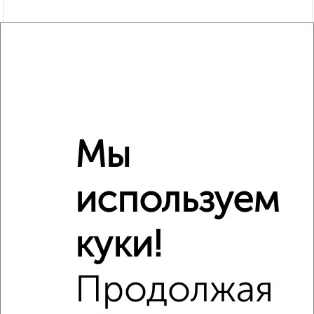
Мы
используем
Рядом, с меньшей ценой
Недалеко от Гоголя 36 с ценой ниже
куки!
Продолжая
‹
›