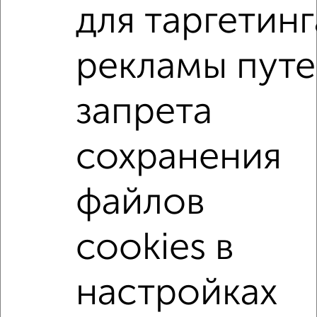
для таргетинг
Хуторская 4
Агентство, 07.08.2026
рекламы пут
1-к квартиры
Поиск по схожим параметрам:
запрета
на улице Гоголя
С холодильником
С мебелью
сохранения
Со стиральной машиной
С бытовой техникой
С телевизором
С интернетом
Можно с ребенком
файлов
Можно с животными
с хорошим ремонтом
не первый этаж
не последний этаж
с балконом
cookies в
с центральным отоплением
Цена до 8 000 в мес.
площадью до 40 м²
настройках