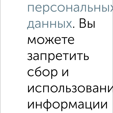
персональны
2
/8
1-к квартира, на длительный срок, 38м², 7/9 этаж
₽
6 500
в месяц
данных
. Вы
Кати Зеленко 1
Агентство, 08.08.2026
можете
Виртуальные 3D-туры по интересным
местам
запретить
сбор и
‹
›
использован
2
/3
информации
1-к квартира, на длительный срок, 36м², 4/10 этаж
₽
6 500
в месяц