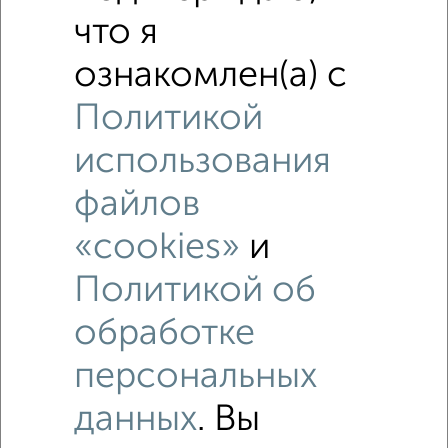
что я
ознакомлен(а) с
Политикой
использования
файлов
«cookies»
и
Рядом, с меньшей ценой
Политикой об
Недалеко от Белинского 4 с ценой ниже
обработке
1-к квартиры
персональных
Поиск по схожим параметрам:
данных
. Вы
на улице Белинского
С холодильником