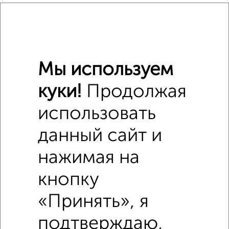
Мы используем
куки!
Продолжая
использовать
данный сайт и
Похожие предложения рядом
1‑комнатные квартиры недалеко от Белинского 4
нажимая на
кнопку
«Принять», я
подтверждаю,