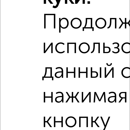
Продолж
использ
данный с
нажимая
кнопку
Рядом, с меньшей ценой
Недалеко от микрорайон Курского завода тракторных