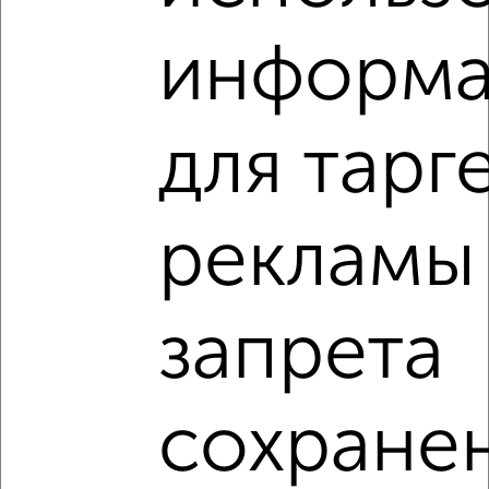
информ
‹
›
для тарг
2
/2
2-к квартира, вторичка, 67м², 18/18 этаж
₽
₽
8 316 490
123 500
за м²
мкр. Курского Завода Тракторных Запчастей, ЖК Инстеп
рекламы
Сити, жилой комплекс Инстеп Сити
Агентство, 08.08.2026
запрета
2-к квартиры
Поиск по схожим параметрам:
сохране
микрорайон Курского завода тракторных запчастей
на улице микрорайон Курского завода тракторных
запчастей