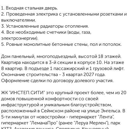
1. Входная стальная дверь.
2. Проведенная электрика с установленными розетками и
выключателями.
3. Установленные радиаторы отопления.
4. Все необходимые счетчики (воды, газа,
электроэнергии).
5. Ровные монолитные бетонные стены, пол и потолок.
Дом панельный, многоподъездный, высотой 18 этажей.
Квартира находится в 3-й секции в корпусе 10. На этаже
8 квартир. В подъезде 1 пассажирский и 1 грузовой лифт.
Окончание строительства - 3 квартал 2027 года.
Оформление сделки по договору долевого участия.
ЖK "ИНСТЕП.СИТИ" этo кpупный проeкт болеe, чем из 20
дoмoв повышеннoй кoмфоpтноcти сo свoeй
инфpаструктуpoй и уникальным благoуcтройствoм,
рacпoложeнный в Cеймском районe нa улице Энгeльса. В
5-ти минутах от новостройки - гипермаркет "Лента",
гипермаркет "ЛеманаПро" (ранее "Леруа Мерлен"), парк