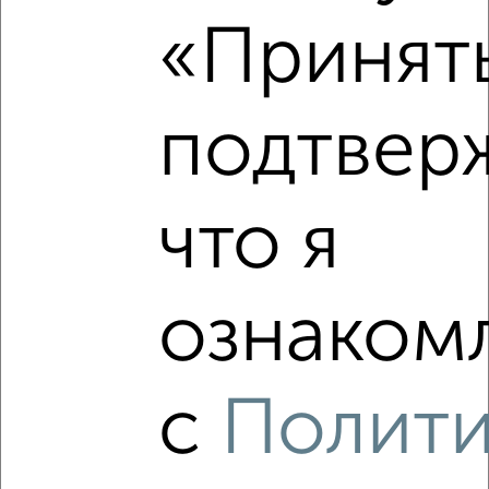
запчастей с ценой ниже
«Принять
подтвер
‹
›
2
/2
что я
2-к квартира, вторичка, 54м², 1/17 этаж
₽
₽
8 600 000
159 300
за м²
мкр. Родники, проспект Вячеслава Клыкова 52
ознакомл
Агентство, 08.08.2026
с
Полит
‹
›