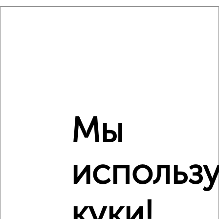
Сравнение средних цен
2‑комнатные квартиры с похожей площадью ±10%
₽
8 950 000
₽
8 661 075
₽
8 990 000
Мы
Средняя цена район
Это предложение
Средняя цена по городу
использ
Похожие предложения рядом
2‑комнатные квартиры недалеко от микрорайон Курского
куки!
завода тракторных запчастей