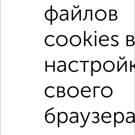
файлов
не первый этаж
не последний этаж
с балконом
c большой кухней
с центральным отоплением
Вторичное жилье
в панельном доме
cookies 
с раздельным санузлом
площадью до 70 м²
С чистовой отделкой
С высокими потолками
настрой
В долевом строительстве
С большой лоджией
В большом дворе
В зеленой зоне
своего
В экологически чистом районе
↑ НАВЕРХ К МЕНЮ
браузера
Однокомнатные
Двухкомнатные
Трехкомнатные
4‑комнатные
Квартиры студии
От застройщика
Без посредников
Вторичное жилье
В новостройке
В строящемся доме
В новом доме