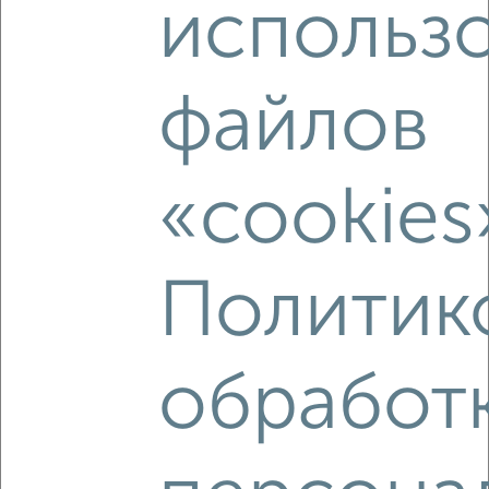
использ
2
/2
2-к квартира, вторичка, 63м², 11/18 этаж
₽
₽
8 490 150
135 000
за м²
файлов
мкр. Курского Завода Тракторных Запчастей, ЖК Инстеп
Сити, жилой комплекс Инстеп Сити
Агентство, 08.08.2026
«cookies
‹
›
Политик
2
/2
обработ
2-к квартира, вторичка, 65м², 18/18 этаж
₽
₽
8 425 300
130 000
за м²
мкр. Курского Завода Тракторных Запчастей, ЖК Инстеп
Сити, жилой комплекс Инстеп Сити