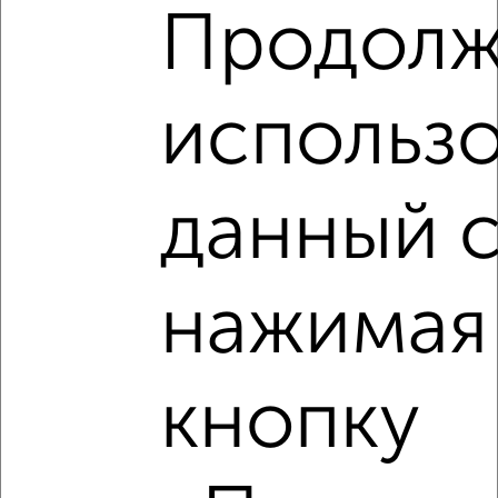
Продолж
использо
данный с
нажимая
кнопку
Рядом, с меньшей ценой
Недалеко от жилой комплекс Инстеп Сити с ценой ниже