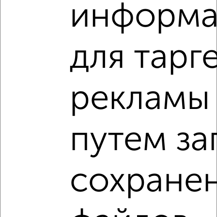
‹
›
информа
2
/2
для тарг
1-к квартира, вторичка, 37м², 17/18 этаж
₽
₽
6 300 000
170 100
за м²
мкр. Курского Завода Тракторных Запчастей, ЖК Инстеп
Сити, Энгельса 115/5
рекламы
Агентство, 09.08.2026
путем за
1-к квартиры
Поиск по схожим параметрам:
микрорайон Курского Завода Тракторных Запчастей
сохране
жилой комплекс Инстеп Сити
на улице жилой комплекс Инстеп Сити
не первый этаж
не последний этаж
с балконом