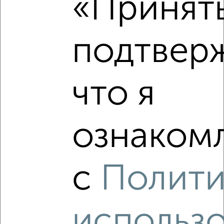
«Принять
подтвер
‹
›
что я
2
/2
1-к квартира, вторичка, 35м², 5/18 этаж
₽
₽
5 569 350
160 500
за м²
ознакомл
мкр. КЗТЗ, Энгельса 115
Агентство, 10.08.2026
с
Полит
‹
›
использ