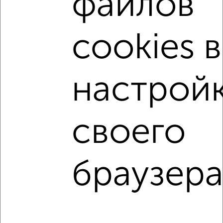
файлов
c большой кухней
с центральным отоплением
Вторичное жилье
в панельном доме
cookies в
с совмещенным санузлом
площадью до 50 м²
С чистовой отделкой
С высокими потолками
настрой
В долевом строительстве
С большим балконом
В большом дворе
В зеленой зоне
своего
В экологически чистом районе
↑ НАВЕРХ К МЕНЮ
браузера
Однокомнатные
Двухкомнатные
Трехкомнатные
4‑комнатные
Квартиры студии
От застройщика
Без посредников
Вторичное жилье
В новостройке
В строящемся доме
В новом доме