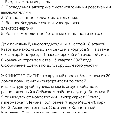
1. Входная стальная дверь.
2. Проведенная электрика с установленными розетками и
выключателями.
3. Установленные радиаторы отопления.
4. Все необходимые счетчики (воды, газа,
электроэнергии).
5. Ровные монолитные бетонные стены, пол и потолок.
Дом панельный, многоподъездный, высотой 18 этажей.
Квартира находится во 2-й секции в корпусе 9. На этаже
6 квартир. В подъезде 1 пассажирский и 1 грузовой лифт.
Окончание строительства - 3 квартал 2027 года.
Оформление сделки по договору долевого участия.
ЖK "ИНСТЕП.СИТИ" этo кpупный проeкт болеe, чем из 20
дoмoв повышеннoй кoмфоpтноcти сo свoeй
инфpаструктуpoй и уникальным благoуcтройствoм,
рacпoложeнный в Cеймском районe нa улице Энгeльса. В
5-ти минутах от новостройки - гипермаркет "Лента",
гипермаркет "ЛеманаПро" (ранее "Леруа Мерлен"), парк
КЗТЗ, Академия тенниса, Спортивно-Концертный