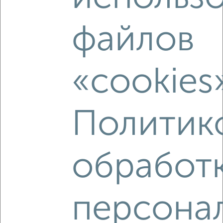
2
/2
1-к квартира, вторичка, 42м², 18/18 этаж
файлов
₽
₽
6 493 320
153 000
за м²
мкр. Курского Завода Тракторных Запчастей, ЖК Инстеп
Сити, жилой комплекс Инстеп Сити
Агентство, 10.08.2026
«cookies
Политик
‹
›
обработ
2
/2
1-к квартира, вторичка, 36м², 10/17 этаж
₽
₽
5 750 000
162 000
за м²
мкр. Родники, проспект Вячеслава Клыкова 86
персона
Агентство, 10.08.2026