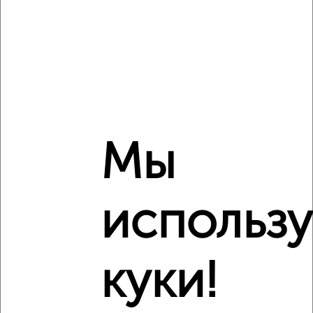
Сравнение средних цен
1‑комнатные квартиры с похожей площадью ±10%
₽
6 320 000
₽
6 578 200
Мы
₽
6 340 000
Средняя цена район
использ
Это предложение
Средняя цена по городу
куки!
Похожие предложения рядом
1‑комнатные квартиры недалеко от жилой комплекс
Инстеп Сити