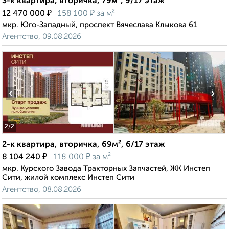
3-к квартира, вторичка, 79м², 9/17 этаж
₽
₽
12 470 000
158 100
за м²
мкр. Юго-Западный, проспект Вячеслава Клыкова 61
Агентство, 09.08.2026
‹
›
2
/2
2-к квартира, вторичка, 69м², 6/17 этаж
₽
₽
8 104 240
118 000
за м²
мкр. Курского Завода Тракторных Запчастей, ЖК Инстеп
Сити, жилой комплекс Инстеп Сити
Агентство, 08.08.2026