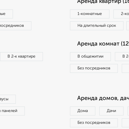
Аренда квартир (1
ные
1‑комнатные
2‑к
посредников
На длительный срок
Аренда комнат (12
В 2‑к квартире
В общежитии
В 2
Без посредников
Аренда домов, дач
аусы
п панелей
Дома
Дачи
Без посредников