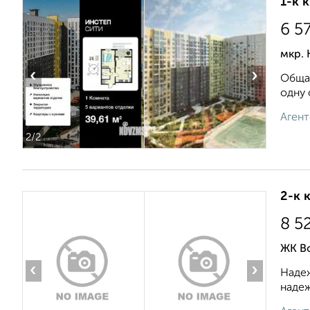
1-к 
6 5
мкр. 
‹
›
Общая
одну 
Агент
2
/2
2-к 
8 5
ЖК В
‹
›
Надеж
надеж