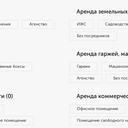
Аренда земельных 
чения
Агенство
ИЖС
Садоводст
Без посредников
Аренда гаржей, м
ражные боксы
Гаражи
Машиноме
Агенство
Без по
и (0)
Аренда коммерчес
Офисное помещение
ое помещение
Помещение свободного н