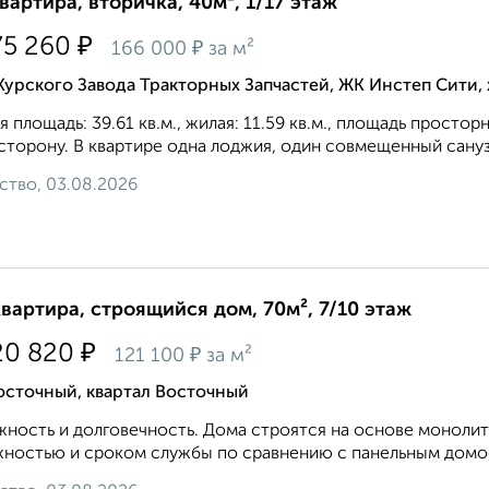
квартира, вторичка, 40м², 1/17 этаж
₽
75 260
₽
166 000
за м²
Курского Завода Тракторных Запчастей, ЖК Инстеп Сити
 площадь: 39.61 кв.м., жилая: 11.59 кв.м., площадь простор
сторону. В квартире одна лоджия, один совмещенный санузе
ство, 03.08.2026
квартира, строящийся дом, 70м², 7/10 этаж
₽
20 820
₽
121 100
за м²
осточный, квартал Восточный
ность и долговечность. Дома строятся на основе монолит
ностью и сроком службы по сравнению с панельным домос