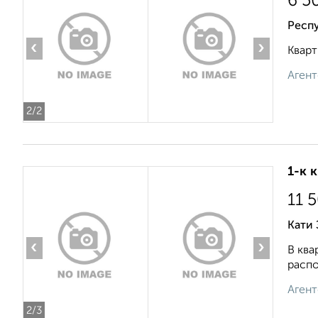
6 5
Респ
‹
›
Кварт
Агент
2
/2
1-к 
11 
Кати 
‹
›
В ква
распо
Агент
2
/3