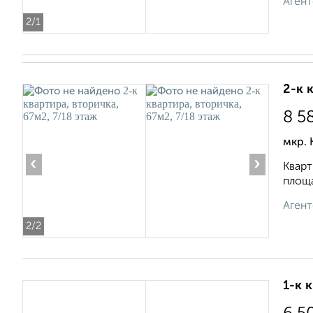
Агент
2
/1
2-к 
8 5
мкр. 
‹
›
Кварт
площа
Агент
2
/2
1-к 