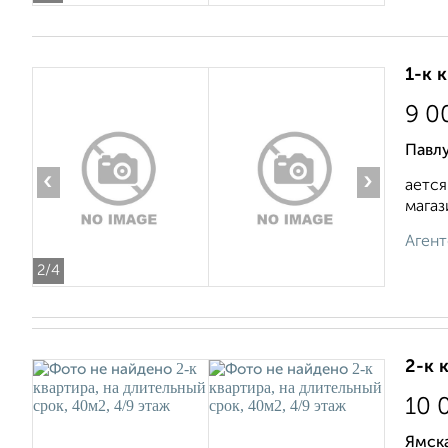
1-к 
9 0
Павл
‹
›
ается
магаз
Агент
2
/4
2-к 
10 
Ямска