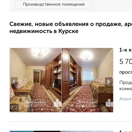
Производственное помещение
Свежие, новые объявления о продаже, а
недвижимость в Курске
1-к 
5 7
прос
‹
›
Прода
комна
Агент
2
/2