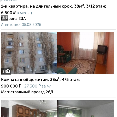
1-к квартира, на длительный срок, 38м², 3/12 этаж
₽
6 500
в месяц
2
/3
Гагарина 23А
Агентство, 05.08.2026
3
Комната в общежитии, 33м², 4/5 этаж
₽
₽
900 000
27 300
за м²
Магистральный проезд 26Д