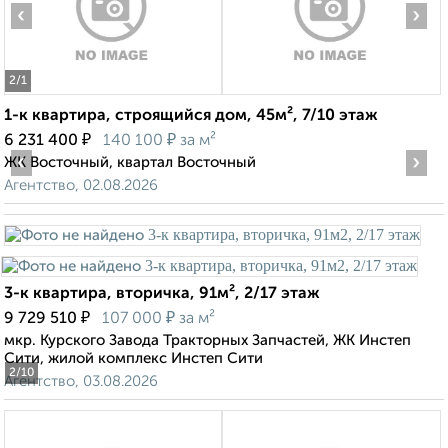
‹
›
2
/1
1-к квартира, строящийся дом, 45м², 7/10 этаж
₽
₽
6 231 400
140 100
за м²
‹
›
ЖК Восточный, квартал Восточный
Агентство, 02.08.2026
3-к квартира, вторичка, 91м², 2/17 этаж
₽
₽
9 729 510
107 000
за м²
мкр. Курского Завода Тракторных Запчастей, ЖК Инстеп
Сити, жилой комплекс Инстеп Сити
2
/10
Агентство, 03.08.2026