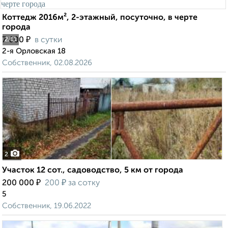
Коттедж 2016м², 2-этажный, посуточно, в черте
города
₽
7 000
в сутки
2
/11
2-я Орловская 18
Собственник, 02.08.2026
2
Участок 12 сот., садоводство, 5 км от города
₽
₽
200 000
200
за сотку
5
Собственник, 19.06.2022