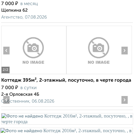
₽
7 000
в месяц
Щепкина 62
Агентство, 07.08.2026
‹
›
2
/2
Коттедж 395м², 2-этажный, посуточно, в черте города
₽
7 000
в сутки
2-я Орловская 4Б
‹
›
Собственник, 06.08.2026