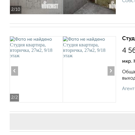
Собст
2
/10
Студ
4 5
мкр. 
‹
›
Общая
выход
Агент
2
/2