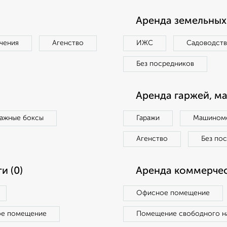
Аренда земельных 
чения
Агенство
ИЖС
Садоводст
Без посредников
Аренда гаржей, м
ражные боксы
Гаражи
Машиноме
Агенство
Без по
и (0)
Аренда коммерчес
Офисное помещение
ое помещение
Помещение свободного н