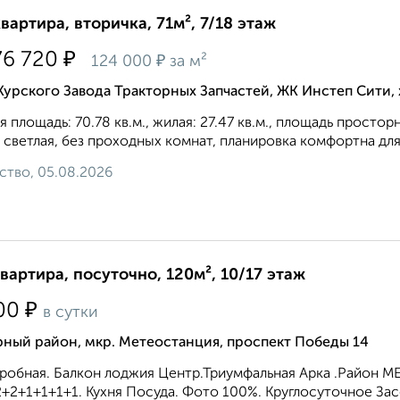
квартира, вторичка, 71м², 7/18 этаж
₽
76 720
₽
124 000
за м²
Курского Завода Тракторных Запчастей, ЖК Инстеп Сити
 площадь: 70.78 кв.м., жилая: 27.47 кв.м., площадь простор
 светлая, без проходных комнат, планировка кoмфopтнa для 
ство, 05.08.2026
квартира, посуточно, 120м², 10/17 этаж
₽
00
в сутки
рный район, мкр. Метеостанция, проспект Победы 14
робная. Балкон лоджия Центр.Триумфальная Арка .Район МЕГ
+2+1+1+1+1. Кухня Посуда. Фото 100%. Круглосуточное Засе