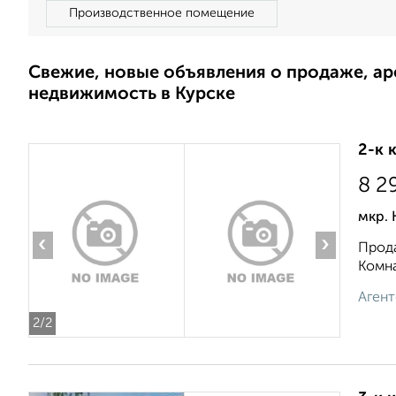
Производственное помещение
Свежие, новые объявления о продаже, а
недвижимость в Курске
2-к 
8 2
мкр. 
‹
›
Прода
Комна
Агент
2
/2