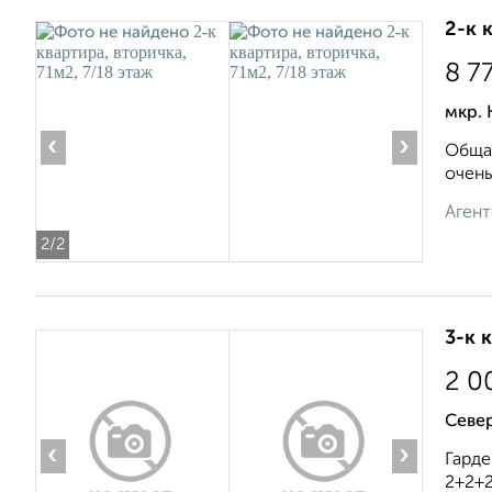
2-к 
8 7
мкр. 
‹
›
Общая
очень
Агент
2
/2
3-к 
2 0
Севе
‹
›
Гарде
2+2+2