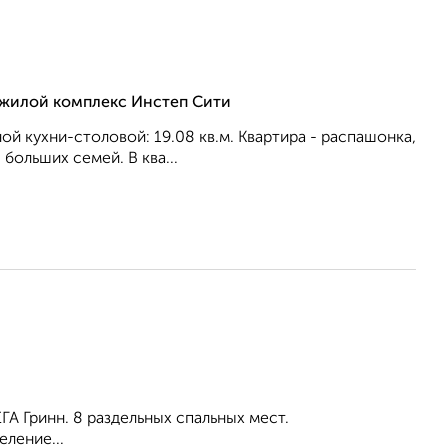
, жилой комплекс Инстеп Сити
ной кухни-столовой: 19.08 кв.м. Квартира - распашонка,
бoльшиx ceмeй. В ква...
А Гринн. 8 раздельных спальных мест.
ление...