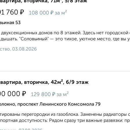
квартира, вторичка, 71м², 5/8 этаж
₽
91 760
₽
108 000
за м²
вьиная 53
 двухсекционных домов по 8 этажей. Здесь нет городской 
 дышать. "Соловьиный" — это тихое, уютное место, где вы у
ство, 03.08.2026
квартира, вторичка, 42м², 6/9 этаж
₽
00 000
₽
129 800
за м²
олокно, проспект Ленинского Комсомола 79
ированы перегородки из газоблока. Заменены радиаторы о
портная доступность: Рядом сразу три важные развязки: про