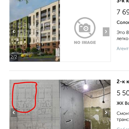
3-к 
7 6
Соло
‹
›
Это 8
легко
Агент
2
/2
2-к 
5 5
ЖК В
‹
›
Смонт
транс