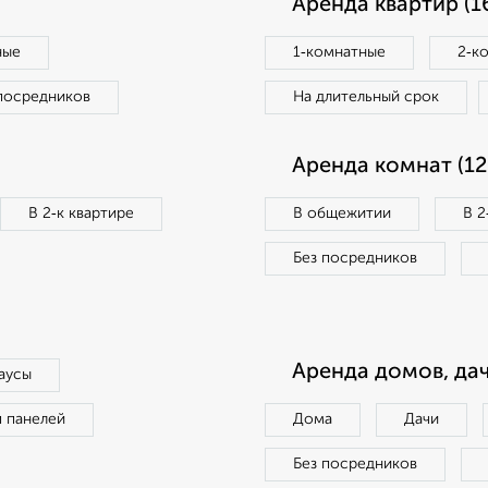
Аренда квартир (1
ные
1‑комнатные
2‑к
посредников
На длительный срок
Аренда комнат (12
В 2‑к квартире
В общежитии
В 2
Без посредников
Аренда домов, дач
аусы
п панелей
Дома
Дачи
Без посредников