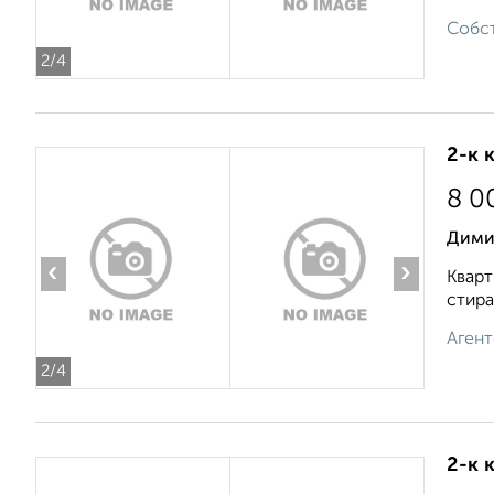
Собст
2
/4
2-к 
8 0
Дими
‹
›
Кварт
стира
Агент
2
/4
2-к 