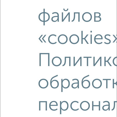
2
/2
файлов
1-к квартира, вторичка, 41м², 9/17 этаж
₽
₽
5 503 950
135 300
за м²
мкр. КЗТЗ, Энгельса 115
«cookies
Агентство, 07.08.2026
Политик
‹
›
обработ
2
/2
1-к квартира, вторичка, 36м², 10/17 этаж
₽
₽
5 750 000
162 000
за м²
персона
мкр. Родники, проспект Вячеслава Клыкова 86
Агентство, 07.08.2026