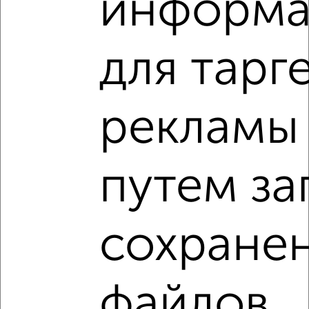
информа
‹
›
для тарг
2
/2
1-к квартира, вторичка, 38м², 12/17 этаж
₽
₽
5 550 000
148 000
за м²
мкр. Родники, проспект Вячеслава Клыкова 54
рекламы
Агентство, 07.08.2026
путем за
1-к квартиры
Поиск по схожим параметрам:
микрорайон Курского Завода Тракторных Запчастей
сохране
жилой комплекс Инстеп Сити
на улице жилой комплекс Инстеп Сити
файлов
не первый этаж
не последний этаж
с балконом