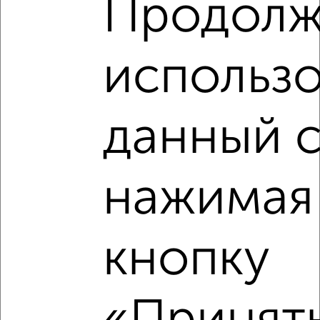
Продолж
использо
данный с
нажимая
кнопку
Рядом, с меньшей ценой
Недалеко от жилой комплекс Инстеп Сити с ценой ниже