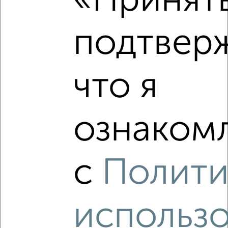
«Принять
подтвер
‹
›
что я
2
/2
1-к квартира, вторичка, 37м², 17/18 этаж
ознакомл
₽
₽
6 300 000
170 100
за м²
мкр. Курского Завода Тракторных Запчастей, ЖК Инстеп
Сити, Энгельса 115/5
Агентство, 08.08.2026
с
Полити
использ
‹
›