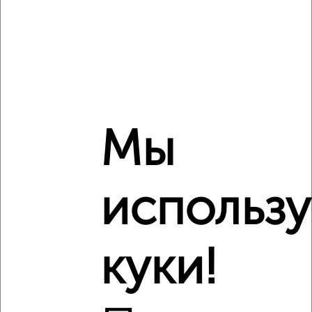
Сравнение средних цен
1‑комнатные квартиры с похожей площадью ±10%
₽
6 320 000
₽
6 493 320
Мы
₽
6 340 000
использ
Средняя цена район
Это предложение
Средняя цена по городу
куки!
Похожие предложения рядом
1‑комнатные квартиры недалеко от жилой комплекс
Инстеп Сити