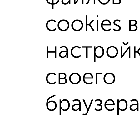
c большой кухней
с центральным отоплением
Вторичное жилье
в монолитном доме
cookies в
с совмещенным санузлом
площадью до 50 м²
С чистовой отделкой
С высокими потолками
настрой
В долевом строительстве
С большим балконом
В большом дворе
В зеленой зоне
своего
В экологически чистом районе
↑ НАВЕРХ К МЕНЮ
браузера
Однокомнатные
Двухкомнатные
Трехкомнатные
4‑комнатные
Квартиры студии
От застройщика
Без посредников
Вторичное жилье
В новостройке
В строящемся доме
В новом доме
Контакты
Политика конфиденциальности