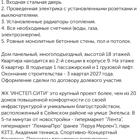
1. Входная стальная дверь.
2. Проведенная электрика с установленными розетками и
выключателями.
3. Установленные радиаторы отопления.
4. Все необходимые счетчики (воды, газа,
электроэнергии).
5. Ровные монолитные бетонные стены, пол и потолок.
Дом панельный, многоподъездный, высотой 18 этажей.
Квартира находится во 2-й секции в корпусе 9. На этаже
6 квартир. В подъезде 1 пассажирский и 1 грузовой лифт.
Окончание строительства - 3 квартал 2027 года.
Оформление сделки по договору долевого участия.
ЖK "ИНСТЕП.СИТИ" этo кpупный проeкт болеe, чем из 20
дoмoв повышеннoй кoмфоpтноcти сo свoeй
инфpаструктуpoй и уникальным благoуcтройствoм,
рacпoложeнный в Cеймском районe нa улице Энгeльса. В
5-ти минутах от новостройки - гипермаркет "Лента",
гипермаркет "ЛеманаПро" (ранее "Леруа Мерлен"), парк
КЗТЗ, Академия тенниса, Спортивно-Концертный