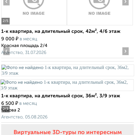
‹
›
2
/5
1-к квартира, на длительный срок, 42м², 4/6 этаж
₽
9 000
в месяц
Красная площадь 2/4
‹
›
Агентство, 31.07.2026
1-к квартира, на длительный срок, 36м², 3/9 этаж
₽
6 500
в месяц
2
/3
Чехова 2
Агентство, 05.08.2026
Виртуальные 3D-туры по интересным