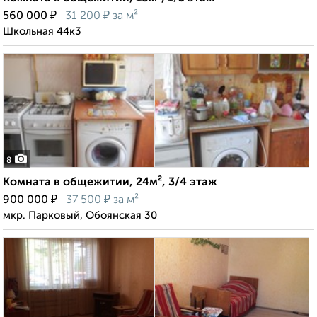
₽
₽
560 000
31 200
за м²
Школьная 44к3
8
Комната в общежитии, 24м², 3/4 этаж
₽
₽
900 000
37 500
за м²
мкр. Парковый, Обоянская 30