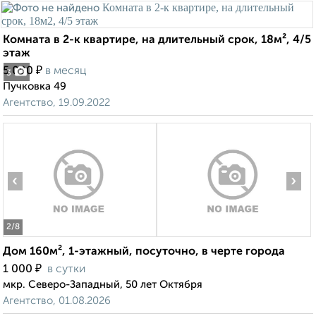
Комната в 2-к квартире, на длительный срок, 18м², 4/5
этаж
₽
5 000
в месяц
3
Пучковка 49
Агентство, 19.09.2022
‹
›
2
/8
Дом 160м², 1-этажный, посуточно, в черте города
₽
1 000
в сутки
мкр. Северо-Западный, 50 лет Октября
Агентство, 01.08.2026