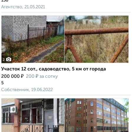
150
Агентство, 21.05.2021
2
Участок 12 сот., садоводство, 5 км от города
₽
₽
200 000
200
за сотку
5
Собственник, 19.06.2022