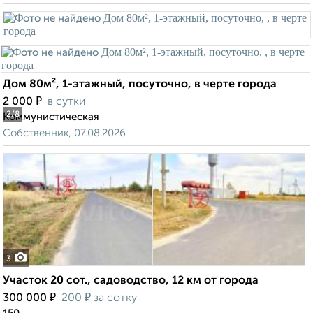
Дом 80м², 1-этажный, посуточно, в черте города
₽
2 000
в сутки
2
/8
Коммунистическая
Собственник, 07.08.2026
3
Участок 20 сот., садоводство, 12 км от города
₽
₽
300 000
200
за сотку