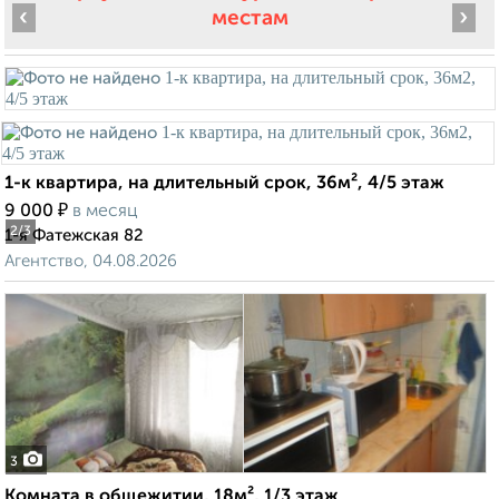
‹
›
местам
1-к квартира, на длительный срок, 36м², 4/5 этаж
₽
9 000
в месяц
2
/3
1-я Фатежская 82
Агентство, 04.08.2026
3
Комната в общежитии, 18м², 1/3 этаж