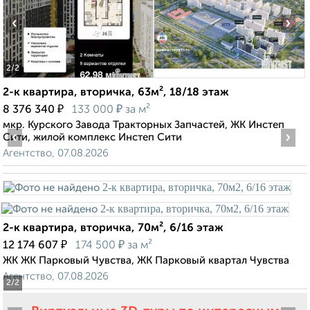
‹
›
2
/2
2-к квартира, вторичка, 63м², 18/18 этаж
₽
₽
8 376 340
133 000
за м²
мкр. Курского Завода Тракторных Запчастей, ЖК Инстеп
‹
›
Сити, жилой комплекс Инстеп Сити
Агентство, 07.08.2026
2-к квартира, вторичка, 70м², 6/16 этаж
₽
₽
12 174 607
174 500
за м²
ЖК ЖК Парковый Чувства, ЖК Парковый квартал Чувства
Агентство, 07.08.2026
2
/2