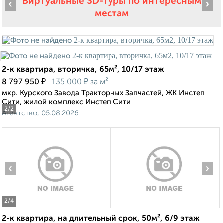
Виртуальные 3D-туры по интересным
‹
›
местам
2-к квартира, вторичка, 65м², 10/17 этаж
₽
₽
8 797 950
135 000
за м²
мкр. Курского Завода Тракторных Запчастей, ЖК Инстеп
Сити, жилой комплекс Инстеп Сити
2
/2
Агентство, 05.08.2026
‹
›
2
/4
2-к квартира, на длительный срок, 50м², 6/9 этаж