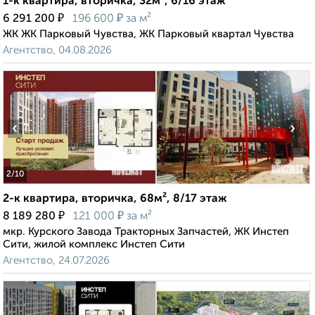
1-к квартира, вторичка, 32м², 6/16 этаж
₽
₽
6 291 200
196 600
за м²
ЖК ЖК Парковый Чувства, ЖК Парковый квартал Чувства
Агентство, 04.08.2026
‹
›
2
/10
2-к квартира, вторичка, 68м², 8/17 этаж
₽
₽
8 189 280
121 000
за м²
мкр. Курского Завода Тракторных Запчастей, ЖК Инстеп
Сити, жилой комплекс Инстеп Сити
Агентство, 24.07.2026