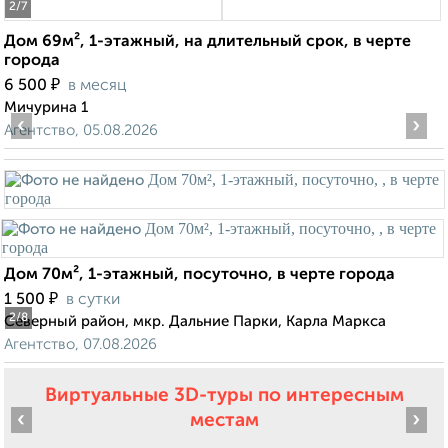
2
/7
Дом 69м², 1-этажный, на длительный срок, в черте
города
₽
6 500
в месяц
Мичурина 1
‹
›
Агентство, 05.08.2026
Дом 70м², 1-этажный, посуточно, в черте города
₽
1 500
в сутки
2
/8
Северный район, мкр. Дальние Парки, Карла Маркса
Агентство, 07.08.2026
Виртуальные 3D-туры по интересным
‹
›
местам