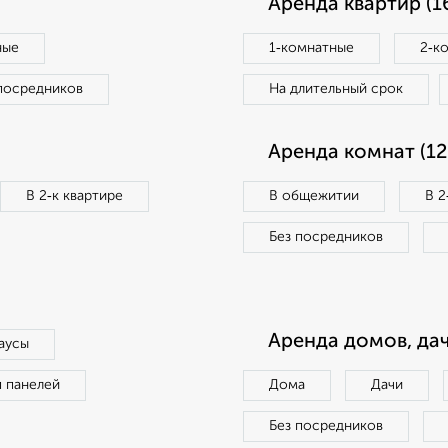
Аренда квартир (1
ные
1‑комнатные
2‑к
посредников
На длительный срок
Аренда комнат (12
В 2‑к квартире
В общежитии
В 2
Без посредников
Аренда домов, дач
аусы
п панелей
Дома
Дачи
Без посредников