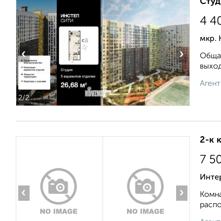
Студ
4 4
мкр. 
‹
›
Общая
выход
Агент
2
/2
2-к 
7 5
Инте
‹
›
Комна
распо