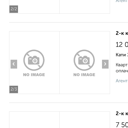
Агент
2
/2
2-к 
12 
Кати 
‹
›
Кварт
оплач
Агент
2
/3
2-к 
7 5