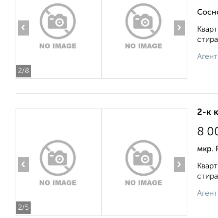
Сосн
‹
›
Кварт
стира
Агент
2
/8
2-к 
8 0
мкр.
‹
›
Кварт
стира
Агент
2
/5