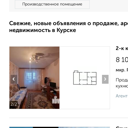
Производственное помещение
Свежие, новые объявления о продаже, а
недвижимость в Курске
2-к 
8 1
мкр. 
‹
›
Прода
кухню
Агент
2
/2