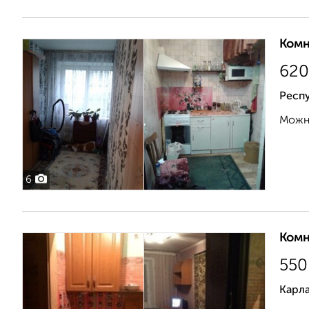
Комн
620
Респ
Можн
6
Комн
550
Карла