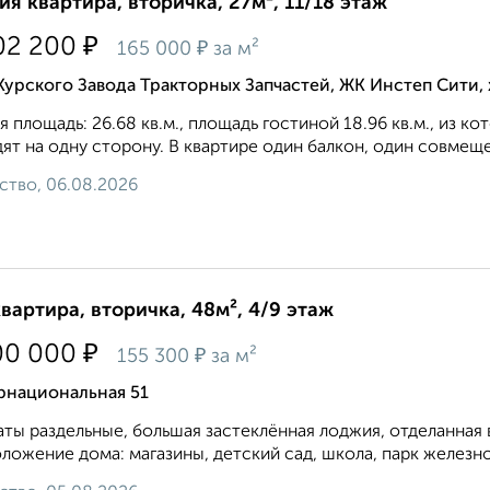
ия квартира, вторичка, 27м², 11/18 этаж
₽
02 200
₽
165 000
за м²
Курского Завода Тракторных Запчастей, ЖК Инстеп Сити
 площадь: 26.68 кв.м., площадь гостиной 18.96 кв.м., из ко
ят на одну сторону. В квартире один балкон, один совмеще
ство, 06.08.2026
квартира, вторичка, 48м², 4/9 этаж
₽
00 000
₽
155 300
за м²
рнациональная 51
ты раздельные, большая застеклённая лоджия, отделанная 
ложение дома: магазины, детский сад, школа, парк железн