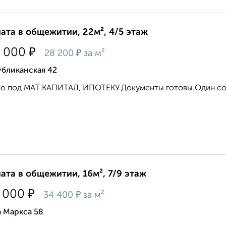
ата в общежитии, 22м², 4/5 этаж
₽
 000
₽
28 200
за м²
убликанская 42
о под МАТ КАПИТАЛ, ИПОТЕКУ.Документы готовы.Один соб
ата в общежитии, 16м², 7/9 этаж
₽
 000
₽
34 400
за м²
 Маркса 58