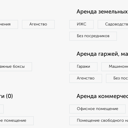
Аренда земельных 
чения
Агенство
ИЖС
Садоводст
Без посредников
Аренда гаржей, м
ражные боксы
Гаражи
Машиноме
Агенство
Без по
и (0)
Аренда коммерчес
Офисное помещение
ое помещение
Помещение свободного н