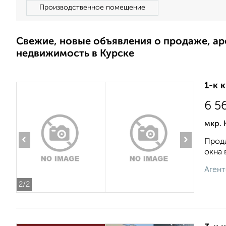
Производственное помещение
Свежие, новые объявления о продаже, а
недвижимость в Курске
1-к 
6 5
мкр. 
‹
›
Прода
окна 
Агент
2
/2