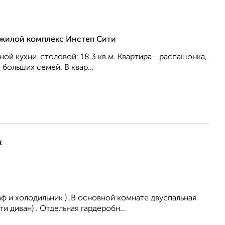
, жилой комплекс Инстеп Сити
ной кухни-столовой: 18.3 кв.м. Квартира - распашонка,
бoльшиx ceмeй. В квар...
ж
ф и холодильник ) .В основной комнате двуспальная
 диван) . Отдельная гардеробн...