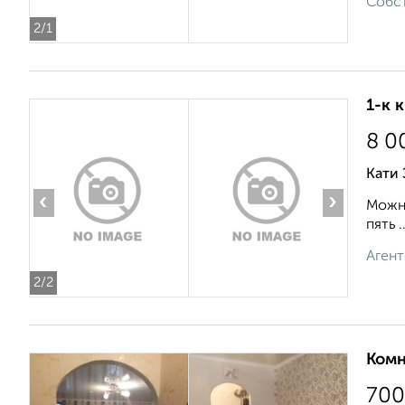
Собст
2
/1
1-к 
8 0
Кати 
‹
›
Можно
пять ..
Агент
2
/2
Комн
700