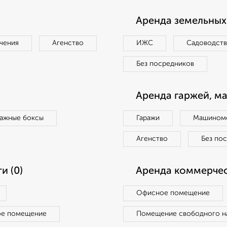
Аренда земельных 
чения
Агенство
ИЖС
Садоводст
Без посредников
Аренда гаржей, м
ражные боксы
Гаражи
Машиноме
Агенство
Без по
и (0)
Аренда коммерчес
Офисное помещение
ое помещение
Помещение свободного н