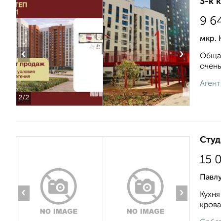
3-к 
9 6
мкр. 
‹
›
Общая
очень
Агент
2
/2
Студ
15 
Павл
‹
›
Кухня
крова