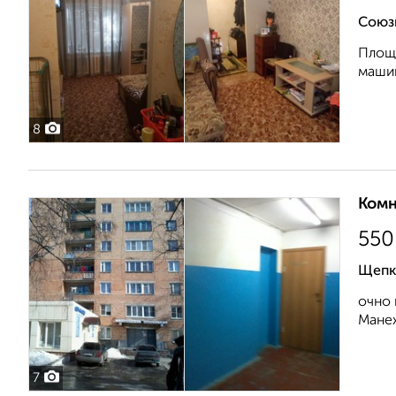
Союз
Площа
машин
8
Комн
550
Щепк
очно 
Манеж
7