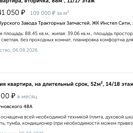
квартира, вторичка, 88м², 11/17 этаж
₽
41 050
₽
109 000
за м²
Курского Завода Тракторных Запчастей, ЖК Инстеп Сити
 площадь: 88.45 кв.м., жилая: 39.06 кв.м., площадь простор
 светлая, без проходных комнат, планировка кoмфopтнa для 
ство, 06.08.2026
ия квартира, на длительный срок, 52м², 14/18 эта
₽
000
в месяц
уновского 48А
 оснащена всей необходимой техникой (плита, духовой шка
ть, тумба, кондиционер (при необходимости можем привезти