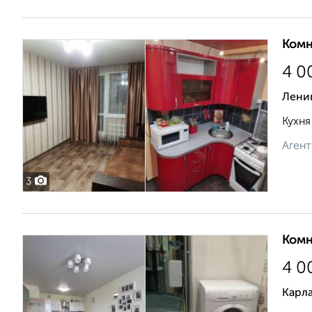
Комн
4 0
Лени
Кухня
Агент
3
Комн
4 0
Карла