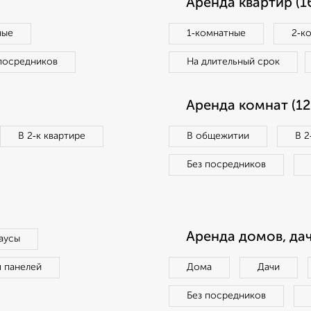
Аренда квартир (1
ные
1‑комнатные
2‑к
посредников
На длительный срок
Аренда комнат (12
В 2‑к квартире
В общежитии
В 2
Без посредников
Аренда домов, дач
аусы
п панелей
Дома
Дачи
Без посредников