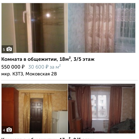
5
Комната в общежитии, 18м², 3/5 этаж
₽
₽
550 000
30 600
за м²
мкр. КЗТЗ, Моковская 2В
4