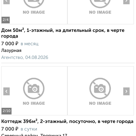
‹
›
2
/4
Дом 50м², 1-этажный, на длительный срок, в черте
города
₽
7 000
в месяц
Лазурная
Агентство, 04.08.2026
‹
›
2
/10
Коттедж 396м², 2-этажный, посуточно, в черте города
₽
7 000
в сутки
Северный район, Тропинка 17