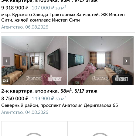
3-к квартира, вторичка, 93м², 9/17 этаж
₽
₽
9 918 900
107 000
за м²
мкр. Курского Завода Тракторных Запчастей, ЖК Инстеп
Сити, жилой комплекс Инстеп Сити
Агентство, 06.08.2026
‹
›
2
/2
2-к квартира, вторичка, 58м², 5/17 этаж
₽
₽
8 750 000
149 900
за м²
Северный район, проспект Анатолия Дериглазова 65
Агентство, 04.08.2026