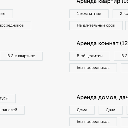
Аренда квартир (1
ные
1‑комнатные
2‑к
посредников
На длительный срок
Аренда комнат (12
В 2‑к квартире
В общежитии
В 2
Без посредников
Аренда домов, дач
аусы
п панелей
Дома
Дачи
Без посредников