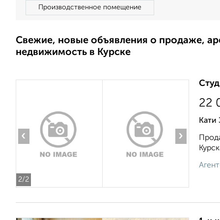
Производственное помещение
Свежие, новые объявления о продаже, а
недвижимость в Курске
Студ
22 
Кати 
‹
›
Прода
Курcк
Агент
2
/2