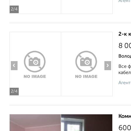
Агент
2
/4
2-к 
8 0
Воло
‹
›
Все ф
кабел
Агент
2
/4
Комн
60