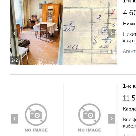
1-к 
4 6
Ники
‹
›
Никит
кварт
Агент
2
/2
1-к 
11 
Карла
‹
›
Все ф
кабел