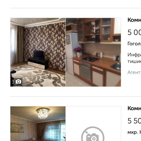
Комн
5 0
Гогол
Инфра
тишин
Агент
3
Комн
5 5
мкр. 