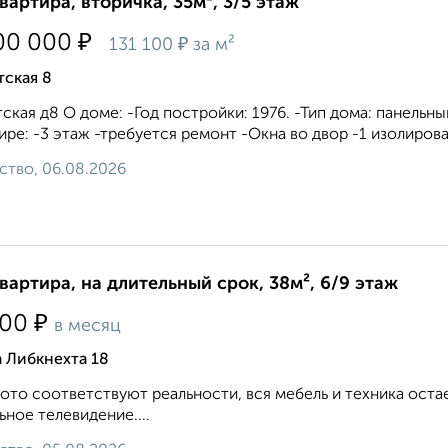
квартира, вторичка, 35м², 3/5 этаж
₽
00 000
₽
131 100
за м²
тская 8
ская д8 О доме: -Год постройки: 1976. -Тип дома: панельны
ире: -3 этаж -требуется ремонт -Окна во двор -1 изолирова
ство, 06.08.2026
квартира, на длительный срок, 38м², 6/9 этаж
₽
500
в месяц
 Либкнехта 18
ото соответствуют реальности, вся мебель и техника оста
ьное телевидение....