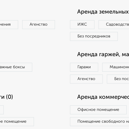
Аренда земельных 
чения
Агенство
ИЖС
Садоводст
Без посредников
Аренда гаржей, м
ражные боксы
Гаражи
Машиноме
Агенство
Без по
и (0)
Аренда коммерчес
Офисное помещение
ое помещение
Помещение свободного н