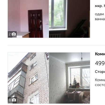
мкр. 
одам 
ванна
2
Комн
499
Стор
Комна
состо
8